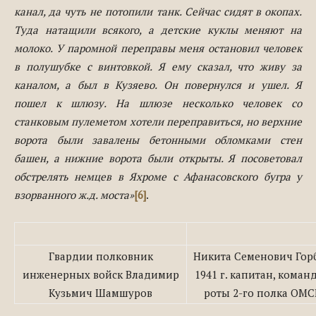
канал, да чуть не потопили танк. Сейчас сидят в окопах.
Туда натащили всякого, а детские куклы меняют на
молоко. У паромной переправы меня остановил человек
в полушубке с винтовкой. Я ему сказал, что живу за
каналом, а был в Кузяево. Он повернулся и ушел. Я
пошел к шлюзу. На шлюзе несколько человек со
станковым пулеметом хотели переправиться, но верхние
ворота были завалены бетонными обломками стен
башен, а нижние ворота были открыты. Я посоветовал
обстрелять немцев в Яхроме с Афанасовского бугра у
взорванного ж.д. моста»
[6]
.
Гвардии полковник
Никита Семенович Горб
инженерных войск Владимир
1941 г. капитан, коман
Кузьмич Шамшуров
роты 2-го полка ОМ