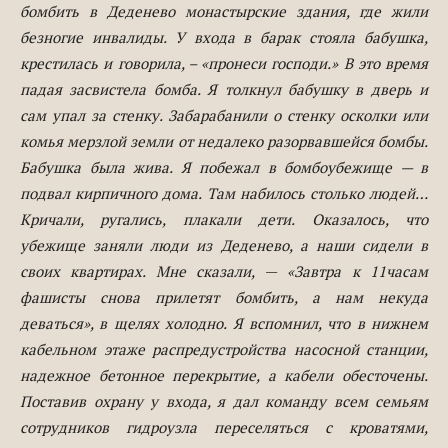
бомбить в Деденево монастырские здания, где жили
безногие инвалиды. У входа в барак стояла бабушка,
крестилась и говорила, –
«пронеси
господи.»
В это время
падая засвистела бомба. Я толкнул бабушку в дверь и
сам упал за стенку. Забарабанили о стенку осколки или
комья мерзлой земли от недалеко разорвавшейся бомбы.
Бабушка была жива. Я побежал в бомбоубежище — в
подвал кирпичного дома. Там набилось столько людей…
Кричали, ругались, плакали дети. Оказалось, что
убежище заняли люди из Деденево, а наши сидели в
своих квартирах. Мне сказали,
—
«Завтра
к 11часам
фашисты снова прилетят бомбить, а нам некуда
деваться», в щелях холодно. Я вспомнил, что в нижнем
кабельном этаже распредустройства насосной станции,
надежное бетонное перекрытие, а кабели обесточены.
Поставив охрану у входа, я дал команду всем семьям
сотрудников гидроузла переселяться с кроватями,