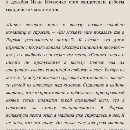
6 декабря Иван Мусиенко стал свидетелем работы
гвардейских минометов:
«Перед вечером меня к шлюзу позвал какой-то
командир и спросил, — «Вы можете мне показать где в
Яхроме расположены немцы?» Я сказал, что днем
стреляли с поселка канала (Эксплуатационный поселок —
авт.) и с фабрики и показал эти места. «Станьте здесь и
никого не пропускайте к шлюзу. Сейчас мы их
пощупаем» сказал командир и побежал к лесу. Вскоре из
леса от Свистухи выехала грузовая автомашина с какой-
то рамой из швеллера над кузовом. Сидевшие в кабине
машины, что-то приготовили и побежали в придорожный
кювет, затем поднялся такой страшный шум, что я
спрятался за стенку водоприемника. В Яхроме
вспыхнула лента огня, а машина уже спряталась в лес. Я
не знал, что это такое. Но позже еще два раза машина
выезжала из леса и на потемневшем небе в сторону