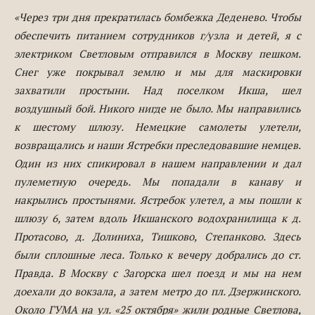
«Через три дня прекратилась бомбежка Деденево. Чтобы
обеспечить питанием сотрудников г/узла и детей, я с
электриком Светловым отправился в Москву пешком.
Снег уже покрывал землю и мы для маскировки
захватили простыни. Над поселком Икша, шел
воздушный бой. Никого нигде не было. Мы направились
к шестому шлюзу. Немецкие самолеты улетели,
возвращались и наши Ястребки преследовавшие немцев.
Один из них спикировал в нашем направлении и дал
пулеметную очередь. Мы попадали в канаву и
накрылись простынями. Ястребок улетел, а мы пошли к
шлюзу 6, затем вдоль Икшанского водохранилища к д.
Протасово, д. Долиниха, Тишково, Степанково. Здесь
были сплошные леса. Только к вечеру добрались до ст.
Правда. В Москву с Загорска шел поезд и мы на нем
доехали до вокзала, а затем метро до пл. Дзержинского.
Около ГУМА на ул. «25 октября» жили родные Светлова,