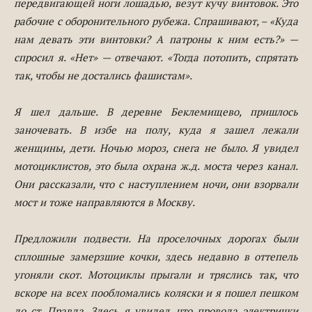
передвигающей ноги лошадью, везут кучу винтовок. Это
рабочие с оборонительного рубежа. Спрашивают, – «Куда
нам девать эти винтовки? А патроны к ним есть?» —
спросил я. «Нет» — отвечают. «Тогда потопить, спрятать
так, чтобы не достались фашистам».
Я шел дальше. В деревне Беклемищево, пришлось
заночевать. В избе на полу, куда я зашел лежали
женщины, дети. Ночью мороз, снега не было. Я увидел
мотоциклистов, это была охрана ж.д. моста через канал.
Они рассказали, что с наступлением ночи, они взорвали
мост и тоже направляются в Москву.
Предложили подвести. На проселочных дорогах были
сплошные замерзшие кочки, здесь недавно в оттепель
угоняли скот. Мотоциклы прыгали и тряслись так, что
вскоре на всех пообломались коляски и я пошел пешком
до ст. Правда. Здесь я увидел, что провода электрички