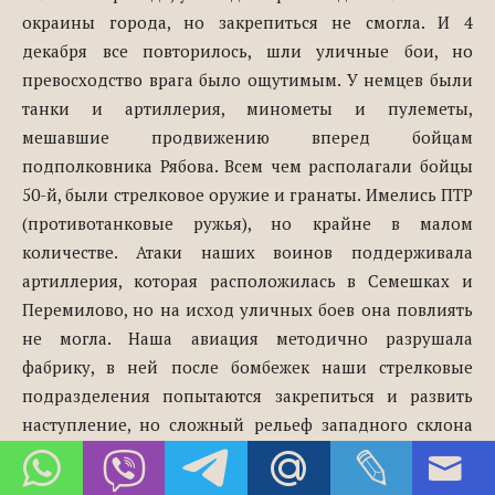
окраины города, но закрепиться не смогла. И 4
декабря все повторилось, шли уличные бои, но
превосходство врага было ощутимым. У немцев были
танки и артиллерия, минометы и пулеметы,
мешавшие продвижению вперед бойцам
подполковника Рябова. Всем чем располагали бойцы
50-й, были стрелковое оружие и гранаты. Имелись ПТР
(противотанковые ружья), но крайне в малом
количестве. Атаки наших воинов поддерживала
артиллерия, которая расположилась в Семешках и
Перемилово, но на исход уличных боев она повлиять
не могла. Наша авиация методично разрушала
фабрику, в ней после бомбежек наши стрелковые
подразделения попытаются закрепиться и развить
наступление, но сложный рельеф западного склона
на котором расположена Яхрома будет несколько
дней непреодолим для слабо вооруженных