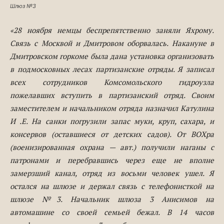
Шлюз №3
«28 ноября немцы беспрепятственно заняли Яхрому.
Связь с Москвой и Дмитровом оборвалась. Накануне в
Дмитровском горкоме была дана установка организовать
в подмосковных лесах партизанские отряды. Я записал
всех сотрудников Комсомольского гидроузла
пожелавших вступить в партизанский отряд. Своим
заместителем и начальником отряда назначил Катулина
И .Е. На санки погрузили запас муки, круп, сахара, и
консервов (оставшиеся от детских садов). От ВОХра
(военизированная охрана — авт.) получили наганы с
патронами и перебравшись через еще не вполне
замерзший канал, отряд из восьми человек ушел. Я
остался на шлюзе и держал связь с телефонисткой на
шлюзе №3. Начальник шлюза 3 Анисимов на
автомашине со своей семьей бежал. В 14 часов