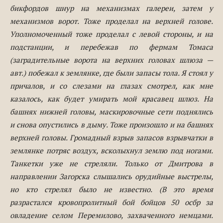
бикфордов шнур на механизмах галереи, затем у
механизмов ворот. Тоже проделал на верхней голове.
Уполномоченный тоже проделал с левой стороны, и на
подстанции, и перебежав по фермам Томаса
(заградительные ворота на верхних головах шлюза —
авт.) побежал к землянке, где были запасы тола. Я стоял у
причалов, и со слезами на глазах смотрел, как мне
казалось, как будет умирать мой красавец шлюз. На
башнях нижней головы, маскировочные сети поднялись
и снова опустились в дыму. Тоже произошло и на башнях
верхней головы. Громадный взрыв запасов взрывчатки в
землянке потряс воздух, всколыхнул землю под ногами.
Танкетки уже не стреляли. Только от Дмитрова в
направлении Загорска слышались орудийные выстрелы,
но кто стрелял было не известно. (В это время
разрастался кровопролитный бой бойцов 50 осбр за
овладение селом Перемилово, захваченного немцами.