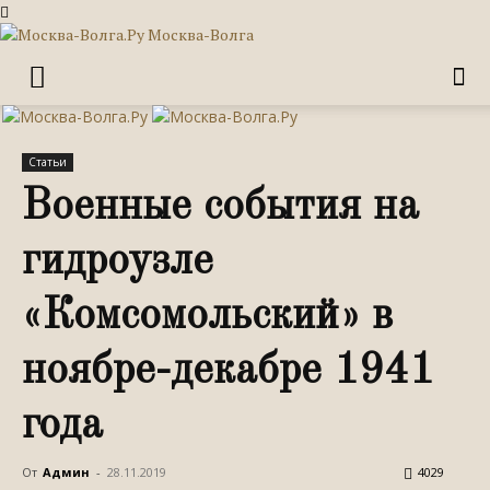
Москва-Волга
Статьи
Военные события на
гидроузле
«Комсомольский» в
ноябре-декабре 1941
года
От
Админ
-
28.11.2019
4029