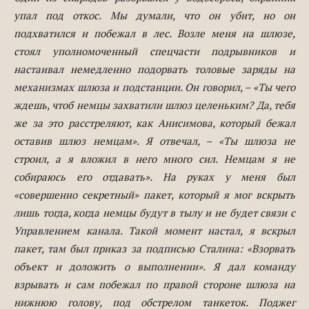
упал под откос. Мы думали, что он убит, но он
подхватился и побежал в лес. Возле меня на шлюзе,
стоял уполномоченный спецчасти подрывников и
настаивал немедленно подорвать толовые заряды на
механизмах шлюза и подстанции. Он говорил, – «Ты чего
ждешь, чтоб немцы захватили шлюз целеньким? Да, тебя
же за это расстреляют, как Анисимова, который бежал
оставив шлюз немцам». Я отвечал, – «Ты шлюза не
строил, а я вложил в него много сил. Немцам я не
собираюсь его отдавать». На руках у меня был
«совершенно секретный» пакет, который я мог вскрыть
лишь тогда, когда немцы будут в тылу и не будет связи с
Управлением канала. Такой момент настал, я вскрыл
пакет, там был приказ за подписью Сталина: «Взорвать
объект и доложить о выполнении». Я дал команду
взрывать и сам побежал по правой стороне шлюза на
нижнюю голову, под обстрелом танкеток. Поджег