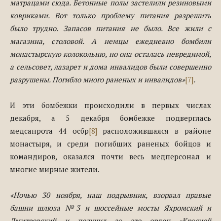
матрацами сюда. Бетонные полы застелили резиновыми
ковриками. Вот только проблему питания разрешить
было трудно. Запасов питания не было. Все жили с
магазина, столовой. А немцы ежедневно бомбили
монастырскую колокольню, но она осталась невредимой,
а сельсовет, лазарет и дома инвалидов были совершенно
разрушены. Погибло много раненых и инвалидов»
[7]
.
И эти бомбежки происходили в первых числах
декабря, а 5 декабря бомбежке подверглась
медсанрота 44 осбр
[8]
расположившаяся в районе
монастыря, и среди погибших раненых бойцов и
командиров, оказался почти весь медперсонал и
многие мирные жители.
«Ночью 30 ноября, наш подрывник, взорвал правые
башни шлюза №3 и шоссейные мосты Яхромский и
Дмитровский и получил за это орден «Красной