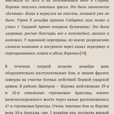
Яхромы тянулась огненная трасса. Это была знаменитая
«Катюша». Когда я вернулся на поселок, латышей уже не
было. Утром 8 декабря пришли Сибиряки (как позже я
узнал 1 Ударной Армии генерала Кузнецова). Это были
здоровые, рослые богатыри, все в полушубках, шапках и
валенках. У паромной переправы, по моему разрешению
сломали конюшни и построили через канал переправу и
переправившись пошли в обход Яхромы»
[14]
.
В течении первой недели декабря шли
оборонительно-наступательные бои, и линия фронта
замерла на участке боевых действий Первой ударной
армии. В районе Дмитров — Яхрома действовали 29-я
и 50-я отдельные стрелковые бригады, южнее
железнодорожного моста через канал расположилась
47-я стрелковая бригада. Очень тяжелые бои за Яхрому
вела 50-я бригада, уже 3 декабря она достигла южной