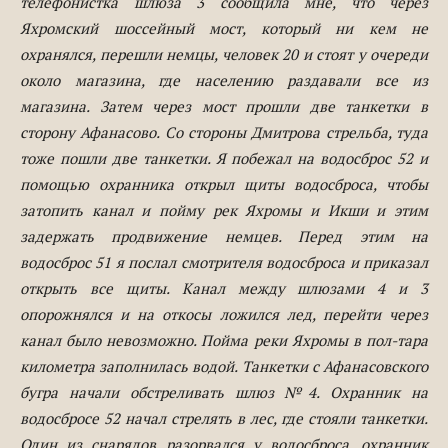
телефонистка шлюза 3 сообщила мне, что через
Яхромский шоссейный мост, который ни кем не
охранялся, перешли немцы, человек 20 и стоят у очереди
около магазина, где населению раздавали все из
магазина. Затем через мост прошли две танкетки в
сторону Афанасово. Со стороны Дмитрова стрельба, туда
тоже пошли две танкетки. Я побежал на водосброс 52 и
помощью охранника открыл щиты водосброса, чтобы
затопить канал и пойму рек Яхромы и Икши и этим
задержать продвижение немцев. Перед этим на
водосброс 51 я послал смотрителя водосброса и приказал
открыть все щиты. Канал между шлюзами 4 и 3
опорожнялся и на откосы ложился лед, перейти через
канал было невозможно. Пойма реки Яхромы в пол-тара
километра заполнилась водой. Танкетки с Афанасовского
бугра начали обстреливать шлюз №4. Охранник на
водосбросе 52 начал стрелять в лес, где стояли танкетки.
Один из снарядов разорвался у водосброса, охранник