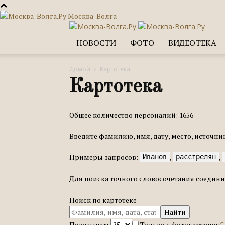
Москва-Волга
НОВОСТИ
ФОТО
ВИДЕОТЕКА
Домой
Картотека
Картотека
Общее количество персоналий: 1656
Введите фамилию, имя, дату, место, источни
Примеры запросов:
,
,
Иванов
расстрелян
Для поиска точного словосочетания соедин
Поиск по картотеке
Найти
Показывать
Только с фото
карточек
С