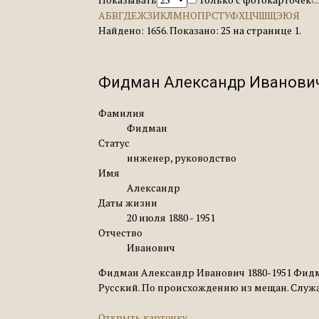
А
Б
В
Г
Д
Е
Ж
З
И
К
Л
М
Н
О
П
Р
С
Т
У
Ф
Х
Ц
Ч
Ш
Щ
Э
Ю
Я
Найдено: 1656. Показано: 25 на странице 1.
Фидман Александр Иванович
Фамилия
Фидман
Статус
инженер, руководство
Имя
Александр
Даты жизни
20 июля 1880 - 1951
Отчество
Иванович
Фидман Александр Иванович 1880-1951 Фидма
Русский. По происхождению из мещан. Служа
Открыть карточку