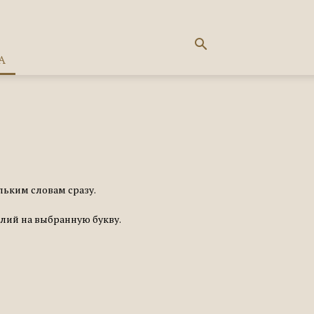
А
льким словам сразу.
лий на выбранную букву.