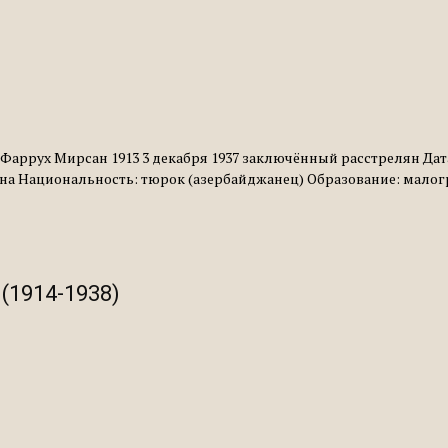
Фаррух Мирсан 1913 3 декабря 1937 заключённый расстрелян Дата
на Национальность: тюрок (азербайджанец) Образование: малогр
(1914-1938)