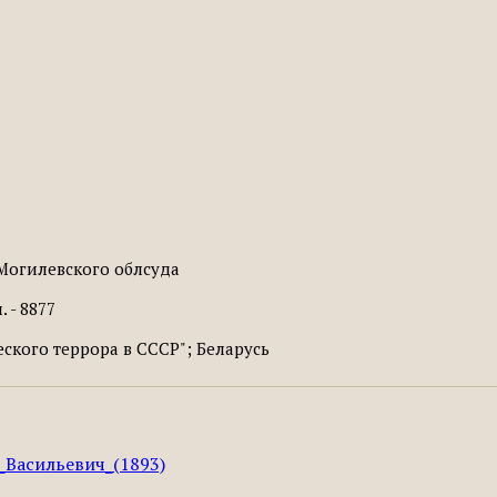
огилевского облсуда
 - 8877
кого террора в СССР"; Беларусь
н_Васильевич_(1893)