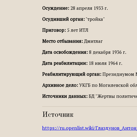
Осуждение:
28 апреля 1933 г.
Осудивший орган:
"тройка"
Приговор:
5 лет ИТЛ
Место отбывания:
Дмитлаг
Дата освобождения:
8 декабря 1936 г.
Дата реабилитации:
18 июля 1964 г.
Реабилитирующий орган:
Президиумом М
Архивное дело:
УКГБ по Могилевской обл.
Источники данных:
БД "Жертвы политичес
Источник
https://ru.openlist.wiki/Глаздунов_Анто