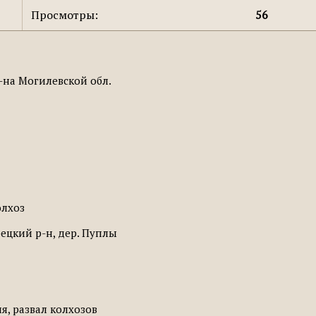
Просмотры:
56
-на Могилевской обл.
олхоз
рецкий р-н, дер. Пуплы
ия, развал колхозов