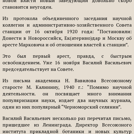
новой власти новый заведующий довольно скоро
становится неугоден.
Из протокола объединенного заседания научной
коллегии и административно-хозяйственного Совета
станции от 16 октября 1920 года: “Постановили:
Донести в Новороссийск, Ек(атерино)дар и Москву об
аресте Марковича и об отношении властей к станции”.
Это был первый арест, правда, с быстрым
освобождением. Уже 16 ноября Василий Васильевич
председательствует на Совете.
Из письма академика Н. Вавилова Всесоюзному
старосте М. Калинину, 1940 г.: “Помимо научной
деятельности. он посвящает много внимания
популяризации науки, издает два научных журнала,
один из них популярный “Черноморский селянин”.
Василий Васильевич несколько раз перечитал письмо,
пришедшее из Ленинграда. Директор Всесоюзного
института прикладной ботаники и новых культур