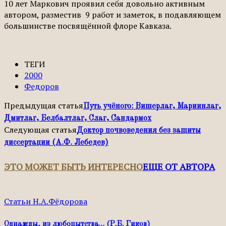
10 лет Маркович проявил себя довольно активным
автором, разместив 9 работ и заметок, в подавляющем
большинстве посвящённой флоре Кавказа.
ТЕГИ
2000
Федоров
Предыдущая статья
Путь учёного: Вишерлаг, Мариинлаг,
Дмитлаг, Белбалтлаг, Слаг, Сандармох
Следующая статья
Доктор почвоведения без защиты
диссертации (А.Ф. Лебедев)
ЭТО МОЖЕТ БЫТЬ ИНТЕРЕСНО
ЕЩЕ ОТ АВТОРА
Статьи Н.А.Фёдорова
Однажды, из любопытства… (Р.Б. Гиков)