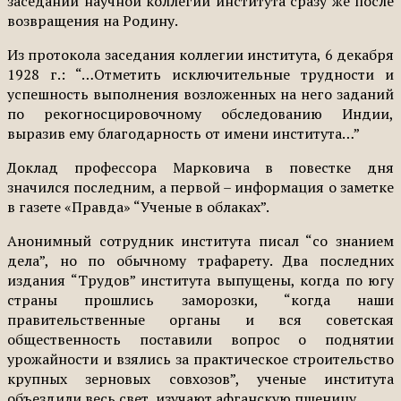
заседании научной коллегии института сразу же после
возвращения на Родину.
Из протокола заседания коллегии института, 6 декабря
1928 г.: “…Отметить исключительные трудности и
успешность выполнения возложенных на него заданий
по рекогносцировочному обследованию Индии,
выразив ему благодарность от имени института…”
Доклад профессора Марковича в повестке дня
значился последним, а первой – информация о заметке
в газете «Правда» “Ученые в облаках”.
Анонимный сотрудник института писал “со знанием
дела”, но по обычному трафарету. Два последних
издания “Трудов” института выпущены, когда по югу
страны прошлись заморозки, “когда наши
правительственные органы и вся советская
общественность поставили вопрос о поднятии
урожайности и взялись за практическое строительство
крупных зерновых совхозов”, ученые института
объездили весь свет, изучают афганскую пшеницу.