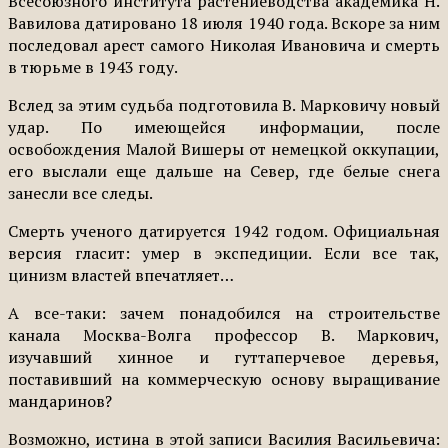
Всесоюзного института растениеводства академика Н.
Вавилова датировано 18 июля 1940 года. Вскоре за ним
последовал арест самого Николая Ивановича и смерть
в тюрьме в 1943 году.
Вслед за этим судьба подготовила В. Марковичу новый
удар. По имеющейся информации, после
освобождения Малой Вишеры от немецкой оккупации,
его выслали еще дальше на Север, где белые снега
занесли все следы.
Смерть ученого датируется 1942 годом. Официальная
версия гласит: умер в экспедиции. Если все так,
цинизм властей впечатляет…
А все-таки: зачем понадобился на строительстве
канала Москва-Волга профессор В. Маркович,
изучавший хинное и гуттаперчевое деревья,
поставивший на коммерческую основу выращивание
мандаринов?
Возможно, истина в этой записи Василия Васильевича: