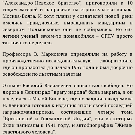
“Александро-Невское братство”, приговорили к 10
годам лагерей и направили на строительство канала
Москва-Волга. И хотя планы у создателей новой реки
имелись грандиозные, выращивать мандарины в
северном Подмосковье они не собирались. Но 63-
летний ученый зачем-то понадобился – ОГПУ просто
так ничего не делало.
Профессора В. Марковича определили на работу в
производственно-исследовательскую лабораторию,
где он проработал до начала 1937 года и был досрочно
освобожден по льготным зачетам.
Отныне Василий Васильевич снова стал свободен. Но
дорога в Ленинград “врагу народа” была закрыта, и он
поселился в Малой Вишере, где по заданию академика
Н. Вавилова готовил к изданию итоги своей последней
загранкомандировки, составившие четыре тома
“Британской и Голландской Индии”, три из которых
были написаны к 1941 году, и автобиографию “Жизнь
счастливого человека”.