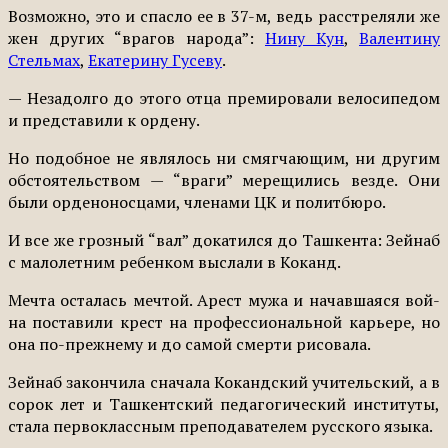
Возможно, это и спасло ее в 37-м, ведь расстреляли же
жен других “врагов народа”:
Нину Кун
,
Валентину
Стель­мах
,
Екатерину Гусеву
.
— Незадолго до этого отца премировали велосипедом
и представили к ордену.
Но подобное не являлось ни смягчающим, ни другим
об­стоятельством — “враги” ме­рещились везде. Они
были ор­деноносцами, членами ЦК и политбюро.
И все же грозный “вал” до­катился до Ташкента: Зейнаб
с малолетним ребенком высла­ли в Коканд.
Мечта осталась мечтой. Арест мужа и начавшаяся вой­
на поставили крест на профес­сиональной карьере, но
она по-прежнему и до самой смер­ти рисовала.
Зейнаб закончила сначала Кокандский учительский, а в
сорок лет и Ташкентский педа­гогический институты,
стала первоклассным преподавате­лем русского языка.