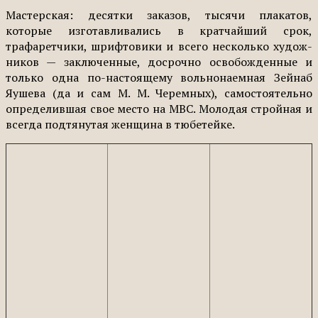
Мастерская: десятки зака­зов, тысячи плакатов,
которые изготавливались в кратчайший срок,
трафаретчики, шрифто­вики и всего несколько худож­
ников — заключенные, дос­рочно освобожденные и
толь­ко одна по-настоящему воль­нонаемная Зейнаб
Яушева (да и сам М. М. Черемных), само­стоятельно
определившая свое место на МВС. Молодая стройная и
всегда подтянутая женщина в тюбетейке.