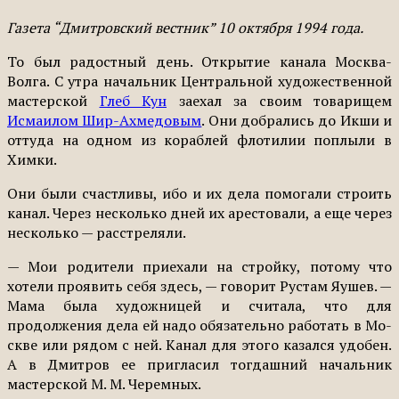
Газета “Дмитровский вестник” 10 октября 1994 года.
То был радостный день. От­крытие канала Москва-
Волга. С утра начальник Центральной художественной
мастерской
Глеб Кун
заехал за своим това­рищем
Исмаилом Шир-Ахмедовым
. Они добрались до Икши и
оттуда на одном из кораб­лей флотилии поплыли в
Химки.
Они были счастливы, ибо и их дела помогали строить
ка­нал. Через несколько дней их арестовали, а еще через
не­сколько — расстреляли.
— Мои родители приехали на стройку, потому что
хотели проявить себя здесь, — гово­рит Рустам Яушев. —
Мама бы­ла художницей и считала, что для
продолжения дела ей на­до обязательно работать в Мо­
скве или рядом с ней. Канал для этого казался удобен.
А в Дмитров ее пригласил тогдаш­ний начальник
мастерской М. М. Черемных.