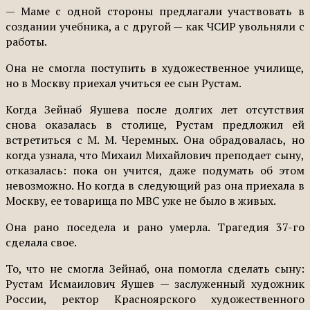
— Маме с одной стороны предлагали участвовать в
соз­дании учебника, а с другой — как ЧСИР увольняли с
работы.
Она не смогла поступить в художественное училище,
но в Москву приехал учиться ее сын Рустам.
Когда Зейнаб Яушева после долгих лет отсутствия
снова оказалась в столице, Рустам предложил ей
встретиться с М. М. Черемных. Она обрадо­валась, но
когда узнала, что Михаил Михайлович препода­ет сыну,
отказалась: пока он учится, даже подумать об этом
невозможно. Но когда в сле­дующий раз она приехала в
Москву, ее товарища по МВС уже не было в живых.
Она рано поседела и рано умерла. Трагедия 37-го
сдела­ла свое.
То, что не смогла Зейнаб, она помогла сделать сыну:
Рустам Исмаилович Яушев — заслуженный художник
Рос­сии, ректор Красноярского ху­дожественного