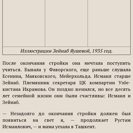
Иллюстрации Зейнаб Яушевой, 1935 год.
После окончания стройки она мечтала поступить
учить­ся. Бывала у Фаворского, еще раньше слушала
Есенина, Мая­ковского, Мейерхольда. Исма­ил старше
Зейнаб. Племянник секретаря ЦК компартии Узбе­
кистана Икрамова. Он поздно женился, но все десять
лет се­мейной жизни они были счаст­ливы: Исмаил и
Зейнаб.
— Незадолго до окончания стройки должен был
появить­ся на свет я, — продолжает Рустам
Исмаилович, — и мама уехала в Ташкент.