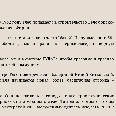
В 1932 году Глеб попадает на строительство Беломорско-
рьевича Фирина.
 глаза стали величать его “батей”. Не чурался он и 58-
вободить, а мог отправить в северные лагеря на верную
воле, но и в системе ГУЛАГа, чтобы красочно и красиво
роителей коммунизма.
атре Глеб повстречался с балериной Ниной Витковской.
ала начинается новая, более масштабная стройка –
ре. Они поселились в городке инженерно-технических
урно-воспитательном отделе Дмитлага. Рядом с домом
й мастерской МВС заслуженный деятель искусств РСФСР