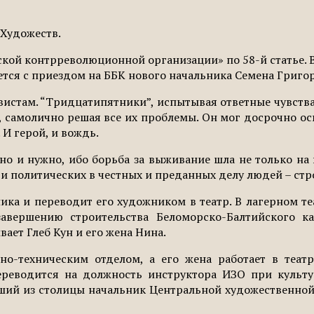
 Художеств.
ской контрреволюционной организации» по 58-й статье. 
яется с приездом на ББК нового начальника Семена Григо
там. “Тридцатипятники”, испытывая ответные чувства, за
 самолично решая все их проблемы. Он мог досрочно ос
 И герой, и вождь.
но и нужно, ибо борьба за выживание шла не только на 
 и политических в честных и преданных делу людей – ст
ика и переводит его художником в театр. В лагерном те
ершению строительства Беломорско-Балтийского кан
вает Глеб Кун и его жена Нина.
о-техническим отделом, а его жена работает в теат
переводится на должность инструктора ИЗО при культ
вший из столицы начальник Центральной художественно