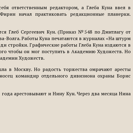
ебя ответственным редактором, а Глеба Куна ввел в
 Фирин начал практиковать редакционные планерки.
ся Глеб Сергеевич Кун. (Приказ №548 по Дмитлагу от
ква-Волга. Работы Куна печатаются в журналах «На штурм
юди стройки. Графические работы Глеба Куна издаются в
того чтобы он мог поступить в Академию Художеств. Но
кадемии Художеств.
шла в Москву. Но радость торжества омрачают аресты
ноносец командир отдельного дивизиона охраны Борис
7 года арестовывают и Нину Кун. Через два месяца Нина