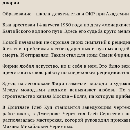
дворян.
Образование – школа-девятилетка и ОКР при Академии
Был арестован 14 августа 1930 года по делу «монархиче
Балтийского водного пути. Здесь его судьба круто мен
Новый начальник не скрывал своих симпатий к рецидивис
й статьи, приближая к себе одаренных и нужных людей,
смерть. И отправлял. Таким стал для зоны Семен Фирин.
Фирин любил искусство, но и себя в нем. Это было важ
представить свою работу по «перековке» рецидивистов
Здесь, на лесоповале Фирин замечает молодого художн
Между молодыми людьми вспыхивает любовь. По зав
строительство канала Москва – Волга, на которую прибы
В Дмитлаге Глеб Кун становится заведующим чертежн
работников, в Дмитрове. Через год Глеб Сергеевич 
располагалась мастерская, которой руководил приеха
Михаил Михайлович Черемных.