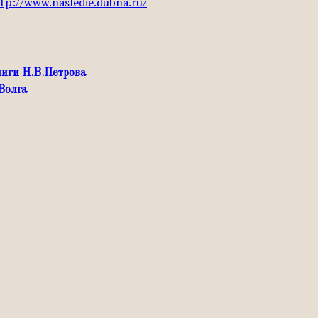
tp://www.nasledie.dubna.ru/
ниги Н.В.Петрова
Волга