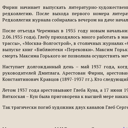
Фирин начинает выпускать литературно-художествен
редколлегию. После выхода первого номера литера
Редколлегия журнала собиралась вечером на даче нача
После отъезда Черемных в 1935 году новым начальни
2.06.1935 года). Глебу приходилось много работать в м
трассы», «Москва-Волгострой», в столичных журналах «
выпуске книг «Библиотеки «Перековки». Максим Горьки
смерть Максима Горького не позволила осуществить ме
Наступает долгожданный день – май 1937 года, когд
руководителей Дмитлага. Арестован Фирин, арестова
Константинович Кравцов (1897-1937 гг.). Кто следующи
Летом 1937 года арестовывают Глеба Куна, а 17 июня 1
Виткоская – Кун была приговорена к высшей мере наказ
Так трагически погиб художник двух каналов Глеб Серг