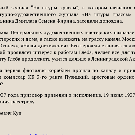
ный журнал “На штурм трассы”, в котором назначил с
турно-художественного журнала «На штурм трассы»
льника Дмитлага Семена Фирина, заседали допоздна.
ком Центральных художественных мастерских назначает
астерских и дома, а также выезжать на трассу канала Мос
Огонек», «Наши достижения». Его героями становятся л
й проявляет интерес к работам Глеба, делает все для 
чту Глеба продолжить учится дальше в Ленинградской А
а первая флотилия кораблей прошла по каналу и при
н комиссар КБ 3-го ранга Пузицкий, арестован орде
й?
937 года приговор приведен в исполнение. 19 июня 193
ания расстрелу.
еевич Кун.