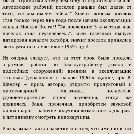
глаза: “Принятый в текущем году от строительства наш
Акуловский рабочий поселок раньше был далек от
того, что мы имеем сейчас”. Значит жилым поселок
стал только через два года после начала эксплуатации
канала Москва-Волга?! “За последние 3-4 месяца наш
поселок стал неузнаваем…”. Если газетный выпуск
датирован началом октября, значит поселок приняли в
эксплуатацию в мае-июне 1939 года!
Из очерка следует, что за этот срок была продела
огромная работа по благоустройству домов и
подсобных сооружений: введена в эксплуатацию
столовая (утраченное в начале 1990-х здание, арх. В.
Шведер – прим. автора), открыты продуктовый и
промтоварный магазины, полностью
удовлетворяющие спрос населения, тогда же
появилась баня, прачечная, приобретен звуковой
киноаппарат – рабочие получили возможность два раза
в пятидневку смотреть кинокартины.
Рассказывает автор заметки и о том, что именно в тот