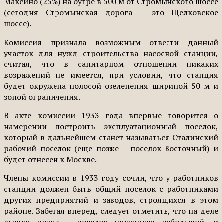
Максино (25%) на бугре в 500 м от Стромынского шоссе
(сегодня Стромынская дорога – это Щелковское
шоссе).
Комиссия признала возможным отвести данный
участок для нужд строительства насосной станции,
считая, что в санитарном отношении никаких
возражений не имеется, при условии, что станция
будет окружена полосой озеленения шириной 50 м и
зоной ограничения.
В акте комиссии 1933 года впервые говорится о
намерении построить эксплуатационный поселок,
который в дальнейшем станет называться Сталинский
рабочий поселок (еще позже – поселок Восточный) и
будет отнесен к Москве.
Члены комиссии в 1933 году сочли, что у работников
станции должен быть общий поселок с работниками
других предприятий и заводов, строящихся в этом
районе. Забегая вперед, следует отметить, что на деле
вышло иначе – поселок получился небольшой, и