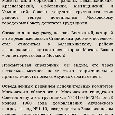
Москвы были образованы районы: Балашихинский,
Красногорский, Люберецкий, Мытищинский и
Ульяновский. Советы депутатов трудящихся этих
районов теперь подчинялись Московскому
городскому Совету депутатов трудящихся.
Согласно данному указу, поселок Восточный, который
в то время именовался Сталинским рабочим поселком,
стал относиться к Балашихинскому району
лесопаркового защитного пояса города Москвы. Важно
– он не перестал быть Москвой!
Просматривая справочник, мы видим, что через
несколько месяцев после этого территориальная
принадлежность поселка Акулово была изменена.
Объединенным решением Исполнительных комитетов
Московского областного и Московского городского
Советов депутатов трудящихся №1413/36-73/45 от 28
ноября 1960 года домовладения Акуловского
гидроузла под №1-10, находящиеся в Балашихинском
районе лесопаркового защитного пояса города