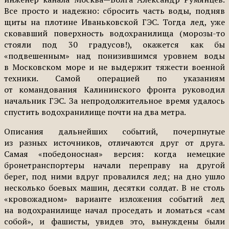
Все просто и надежно: сбросить часть воды, подняв
щиты на плотине Иваньковской ГЭС. Тогда лед, уже
сковавший поверхность водохранилища (морозы-то
стояли под 30 градусов!), окажется как бы
«подвешенным» над понизившимся уровнем воды
в Московском море и не выдержит тяжести военной
техники. Самой операцией по указаниям
от командования Калининского фронта руководил
начальник ГЭС. За непродолжительное время удалось
спустить водохранилище почти на два метра.
Описания дальнейших событий, почерпнутые
из разных источников, отличаются друг от друга.
Самая «победоносная» версия: когда немецкие
бронетранспортеры начали переправу на другой
берег, под ними вдруг провалился лед; на дно ушло
несколько боевых машин, десятки солдат. В не столь
«кровожадном» варианте изложения событий лед
на водохранилище начал проседать и ломаться «сам
собой», и фашисты, увидев это, вынуждены были