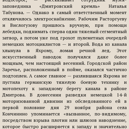
заповедника «Дмитровский кремль» Наталья
Табунова. — Однако в самый ответственный момент
отключилось электроснабжение. Рабочим Расторгуеву
и Вислогузову пришлось вручную, при помощи
лебедки, поднимать сперва один тяжелый сегментный
затвор, а потом уже под грохот пулеметных очередей
немецких мотоциклистов — и второй. Вода из канала
хлынула в Яхрому, ломая речной лед. Этот
искусственный паводок получился даже более
мощным, чем настоящий весенний. Городской район
Заречье, расположенный в пойме, оказался частично
подтоплен. А самое главное — разлившаяся Яхрома не
пустила германскую тяжелую боевую технику и
мотопехоту к западному берегу канала в районе
Дмитрова. В донесении разведки немецкой 14-й
моторизованной дивизии из обследованного ей в
первой половине дня 29 ноября района села
Кончинино упоминается «вызванное, по-видимому,
посредством взрыва плотин или шлюзов наводнение,
которое быстро расширяется к западу и значительно