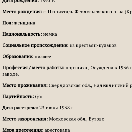
Дата рождения:
1895 г.
Место рождения:
с. Цюрихталь Феодосьевского р-на (К
Пол:
женщина
Национальность:
немка
Социальное происхождение:
из крестьян-кулаков
Образование:
низшее
Профессия / место работы:
портниха., Осуждена в 1936 
заводе.
Место проживания:
Свердловская обл., Надеждинский р-
Партийность:
б/п
Дата расстрела:
23 июня 1938 г.
Место захоронения:
Московская обл., Бутово
Мера пресечения:
арестована