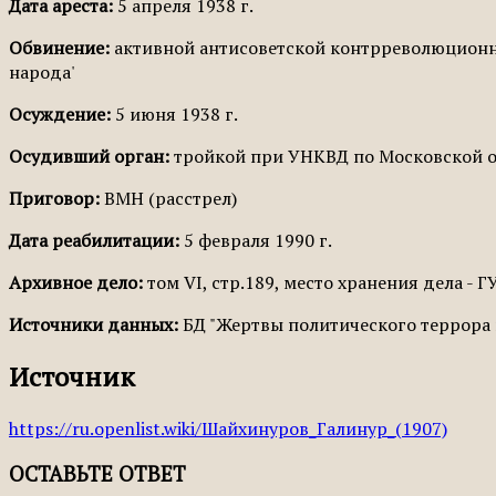
Дата ареста:
5 апреля 1938 г.
Обвинение:
активной антисоветской контрреволюционно
народа'
Осуждение:
5 июня 1938 г.
Осудивший орган:
тройкой при УНКВД по Московской о
Приговор:
ВМН (расстрел)
Дата реабилитации:
5 февраля 1990 г.
Архивное дело:
том VI, стр.189, место хранения дела - 
Источники данных:
БД "Жертвы политического террора в
Источник
https://ru.openlist.wiki/Шайхинуров_Галинур_(1907)
ОСТАВЬТЕ ОТВЕТ