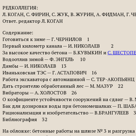
РЕДКОЛЛЕГИЯ:
Л. КОГАН, С. ФИРИН, С. ЖУК, В. ЖУРИН, А. ФИДМАН, Г. 
Ответ. редактор Л. КОГАН
Содержание:
Готовиться к зиме — Г. ЧЕРНИЛОВ 1
Первый километр канала — И. НИКОЛАЕВ 2
За высокое качество бетона — Б.КУВЫКИН и
С. ШЕСТОП
Водоотлив зимой — Ф. ЭНГЕЛЬ 10
Дамбы — И. НИКОЛАЕВ 13
Иваньковская ТЭС — Г. АСТАПОВИЧ 16
Работа экскаватора с автомашиной — С. ТЕР-АКОПЬЯ
Дать строителю обработанный лес — М. МАЗУР 22
Вибраторы — А. ХОЛОСТОВ 26
О коэфициенте устойчивости сооружений на сдвиг — В
Бак для дозировки воды при бетономешалках — П. Ш
Рационализация и изобретательство — В.БРАНГУЛЕЕВ 
Библиография 32
На обложке: бетонные работы на шлюзе № 3 и разгруз