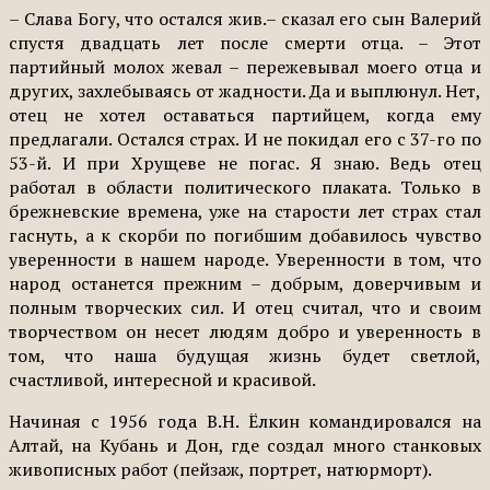
– Слава Богу, что остался жив.– сказал его сын Валерий
спустя двадцать лет после смерти отца. – Этот
партийный молох жевал – пережевывал моего отца и
других, захлебываясь от жадности. Да и выплюнул. Нет,
отец не хотел оставаться партийцем, когда ему
предлагали. Остался страх. И не покидал его с 37-го по
53-й. И при Хрущеве не погас. Я знаю. Ведь отец
работал в области политического плаката. Только в
брежневские времена, уже на старости лет страх стал
гаснуть, а к скорби по погибшим добавилось чувство
уверенности в нашем народе. Уверенности в том, что
народ останется прежним – добрым, доверчивым и
полным творческих сил. И отец считал, что и своим
творчеством он несет людям добро и уверенность в
том, что наша будущая жизнь будет светлой,
счастливой, интересной и красивой.
Начиная с 1956 года В.Н. Ёлкин командировался на
Алтай, на Кубань и Дон, где создал много станковых
живописных работ (пейзаж, портрет, натюрморт).