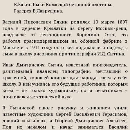
В.Ёлкин Быки Волжской бетонной плотины.
Галерея В.Лаврушина.
Василий Николаевич Ёлкин родился 10 марта 1897
года в деревне Крылатки на берегу Москвы-реки,
невдалеке от легендарного Бородино. Отец его
работал краснодеревщиком на обойной фабрике в
Москве и в 1911 году он отвел подававшего надежды
сына в школу рисования при типографии И.Д. Сытина.
Иван Дмитриевич Сытин, известный книгоиздатель,
рачительный владелец типографии, мечтавший о
красочной, хорошей книжке для народа, завел у себя
школу. В ней учились его будущие работники, которым
всем – не только художникам, но и печатникам –
прививался эстетический вкус.
В Сытинской школе рисунку и живописи учили
известные художники Сергей Васильевич Герасимов,
давний «сытинец», и Георгий Дмитриевич Алексеев.
Под их началом и начал заниматься Василий