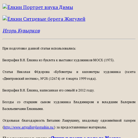
Игорь Кувырков
При подготовке данной статьи использовались:
Биография В.Н. Ёлкина из буклета к выставке художников МОСХ (1975).
Статья Николая Фёдорова «Кубометры и километры художника (газета
«Дмитровский вестник», №28 (12674) от 4 марта 1999 года).
Биография В.Н. Ёлкина, написанная его семьёй в 2012 году.
Беседы со старшим сыном художника Владимиром и младшим Валерием
Васильевичами Ёлкиными.
Отдельная благодарность Виталию Лаврушину, владельцу одноимённой галереи
(
http://www.artgallerylavrushin.ru/
) за предоставленные материалы.