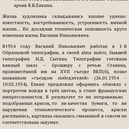
архив В.В.Ёлкина.
Жизнь художника складывалась вполне удачно:
известность, востребованность, устроенность личной
жизни… Но досадная техническая оплошность круто
изменила жизнь Василия Николаевича.
В1934 году Василий Николаевич работал в 1-й
Образцовой типографии, в своей alma mater, бывшей
типографии И.Д. Сытина. Типография готовила
важный заказ – брошюру с речью Сталина,
произнесённой им на XVII съезде ВКП(б), позже
названном «съездом победителей» (26.01.1934 –
10.02.1934). Ёлкин предложил оформить обложку с
портретом вождя в трёх цветах, в стиле французских
импрессионистов. В результате то ли неправильно
подобранных красок, то ли качества бумаги, то ли
нарушения технологического процесса, краски
расплылись, картинка оказалась смазанной и совсем не
соответствовала задумке.