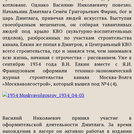
котловане. Однако Василию Николаевичу повезло.
Начальник Дмитлага Семён Григорьевич Фирин, бог и
царь Дмитлага, привечал людей искусства. Выступая
своеобразным меценатом, он собирал талантливых
людей под крыло КВО (культурно-воспитательных
отделов), разбросанных по участкам строительства
канала. Ёлкин же попал в Дмитров, в Центральный КВО
всего строительства, где и занялся тем, чем занимался
всю жизнь, начиная с отрочества – рисованием. Уже к
сентябрю 1934 года В.Н. Ёлкин вместе с Я.И.
Французовым оформили технико-экономический
журнал строительства канала Москва-Волга
«Москваволгострой», который вышел под №4 (4).
Василий Николаевич принял участие в
оформительской деятельности Дмитлага. За время
нахождения в лагере он активно работал в издании