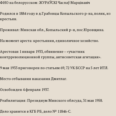
ФИО на белорусском: ЖУРАЎСКІ Часлаў Марцінавіч
Родился в 1884 году в д.Грабовцы Копыльского р-на, поляк, из
крестьян.
Проживал: Минская обл., Копыльский р-н, пос.Юровщина.
На момент ареста: крестьянин, единоличное хозяйство.
Арестован 1 января 1933, обвинение – «участник
контрреволюционной группы, антисоветская агитация».
9 мая 1933 приговорен по статьям 69, 72 УК БССР на 5 лет ИТЛ.
Место отбывания наказания Дмитлаг.
Освобожден 4 февраля 1937.
Реабилитация: Президиум Минского облсуда, 31 мая 1958.
Дело хранится в КГБ РБ, дело № 11846-С.