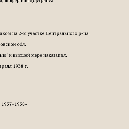
ный, шофер Башдортранса
ком на 2-м участке Центрального р-на.
овской обл.
цию" к высшей мере наказания.
раля 1938 г.
, 1937–1938»