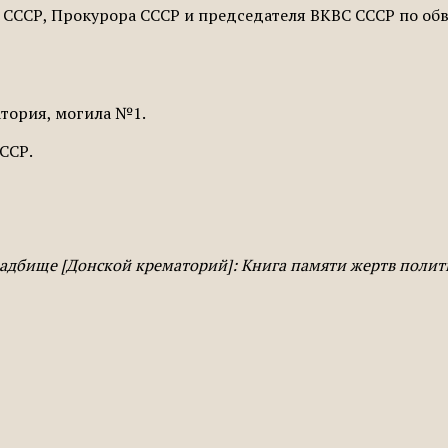
Д СССР, Прокурора СССР и председателя ВКВС СССР по о
атория, могила №1.
СССР.
кладбище [Донской крематорий]: Книга памяти жертв поли