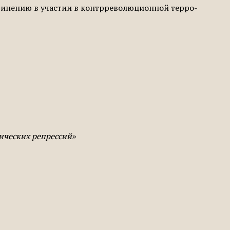
бвинению в участии в контрреволюционной терро­
тических репрессий»