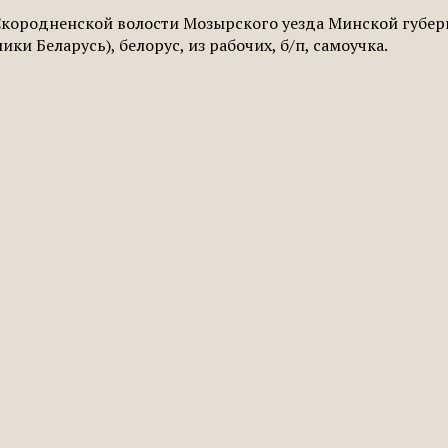
т Скородненской волости Мозырского уезда Минской губ
ки Беларусь), белорус, из рабочих, б/п, самоучка.