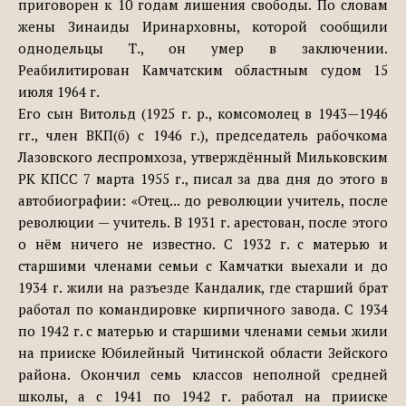
приговорен к 10 годам лишения свободы. По словам
жены Зинаиды Иринарховны, которой сообщили
однодельцы Т., он умер в заключении.
Реабилитирован Камчатским областным судом 15
июля 1964 г.
Его сын Витольд (1925 г. р., комсомолец в 1943—1946
гг., член ВКП(б) с 1946 г.), председатель рабочкома
Лазовского леспромхоза, утверждённый Мильковским
РК КПСС 7 марта 1955 г., писал за два дня до этого в
автобиографии: «Отец... до революции учитель, после
революции — учитель. В 1931 г. арестован, после этого
о нём ничего не известно. С 1932 г. с матерью и
старшими членами семьи с Камчатки выехали и до
1934 г. жили на разъезде Кандалик, где старший брат
работал по командировке кирпичного завода. С 1934
по 1942 г. с матерью и старшими членами семьи жили
на прииске Юбилейный Читинской области Зейского
района. Окончил семь классов неполной средней
школы, а с 1941 по 1942 г. работал на прииске