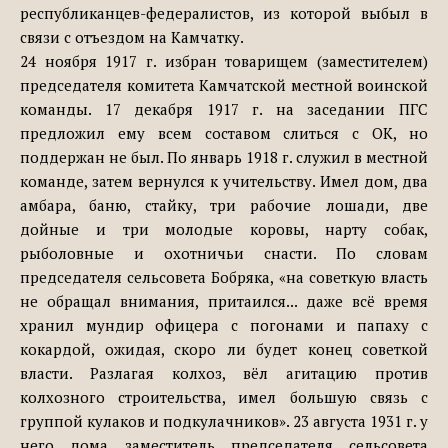
республиканцев-федералистов, из которой выбыл в
связи с отъездом на Камчатку.
24 ноября 1917 г. избран товарищем (заместителем)
председателя комитета Камчатской местной воинской
команды. 17 декабря 1917 г. на заседании ПГС
предложил ему всем составом слиться с ОК, но
поддержан не был. По январь 1918 г. служил в местной
команде, затем вернулся к учительству. Имел дом, два
амбара, баню, стайку, три рабочие лошади, две
дойные и три молодые коровы, нарту собак,
рыболовные и охотничьи снасти. По словам
председателя сельсовета Бобряка, «на советкую власть
не обращал внимания, притаился... даже всё время
хранил мундир офицера с погонами и папаху с
кокардой, ожидая, скоро ли будет конец советкой
власти. Разлагая колхоз, вёл агитацию против
колхозного строительства, имел большую связь с
группой кулаков и подкулачников». 23 августа 1931 г. у
него дома заместитель председателя сельсовета