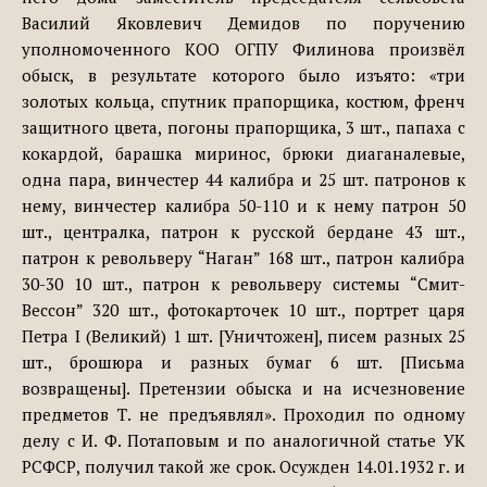
Василий Яковлевич Демидов по поручению
уполномоченного КОО ОГПУ Филинова произвёл
обыск, в результате которого было изъято: «три
золотых кольца, спутник прапорщика, костюм, френч
защитного цвета, погоны прапорщика, 3 шт., папаха с
кокардой, барашка миринос, брюки диаганалевые,
одна пара, винчестер 44 калибра и 25 шт. патронов к
нему, винчестер калибра 50-110 и к нему патрон 50
шт., централка, патрон к русской бердане 43 шт.,
патрон к револьверу “Наган” 168 шт., патрон калибра
30-30 10 шт., патрон к револьверу системы “Смит-
Вессон” 320 шт., фотокарточек 10 шт., портрет царя
Петра I (Великий) 1 шт. [Уничтожен], писем разных 25
шт., брошюра и разных бумаг 6 шт. [Письма
возвращены]. Претензии обыска и на исчезновение
предметов Т. не предъявлял». Проходил по одному
делу с И. Ф. Потаповым и по аналогичной статье УК
РСФСР, получил такой же срок. Осужден 14.01.1932 г. и