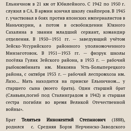
Ельничном в 21 км от Юбилейного. С 1942 по 1950 г.
служил в СА. В армии кончил школу снайперов. В 1945
г. участвовал в боях против японских империалистов в
Маньчжурии, а потом в освобождении Южного
Сахалина в звании младший сержант, командир
отделения. В 1950—1951 гг. — заведующий учётом
Зейско-Уссурийского районного уполномоченного
Минзаготовок. В 1951—1953 гг. — физрук школы
посёлка Гулик Зейского района, в 1953 г. — рабочий
рыбокомбината им. Микояна Усть-Болыперецкого
района, с октября 1953 г. — рабочий леспромхоза им.
Лазо... Мать находится на прииске Ельничном... у
старшего сына (моего брата). Один старший брат
(Славьян,погиб под Сталинградом в 1942) и старшая
сестра погибли во время Великой Отечественной
войны».
Брат
Телятьев Иннокентий Степанович
(1888),
родился с. Средняя Борзя Нерчинско-Заводского