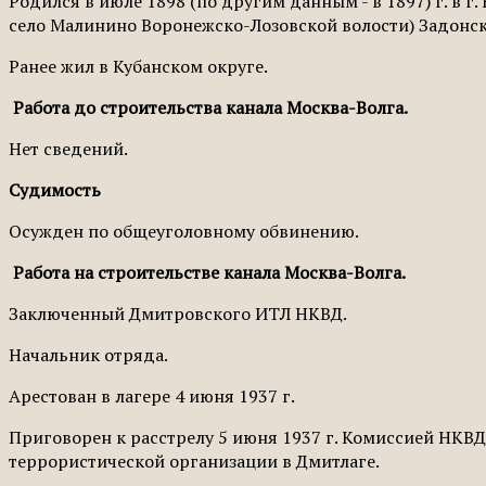
Родился в июле 1898 (по другим данным - в 1897) г. в г
село Малинино Воронежско-Лозовской волости) Задонског
Ранее жил в Кубанском округе.
Работа до строительства канала Москва-Волга.
Нет сведений.
Судимость
Осужден по общеуголовному обвинению.
Работа на строительстве канала Москва-Волга.
Заключенный Дмитровского ИТЛ НКВД.
Начальник отряда.
Арестован в лагере 4 июня 1937 г.
Пригово­рен к расстрелу 5 июня 1937 г. Комиссией НК
террористической организации в Дмитлаге.