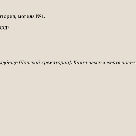
атория, могила №1.
СССР
кладбище [Донской крематорий]: Книга памяти жертв поли