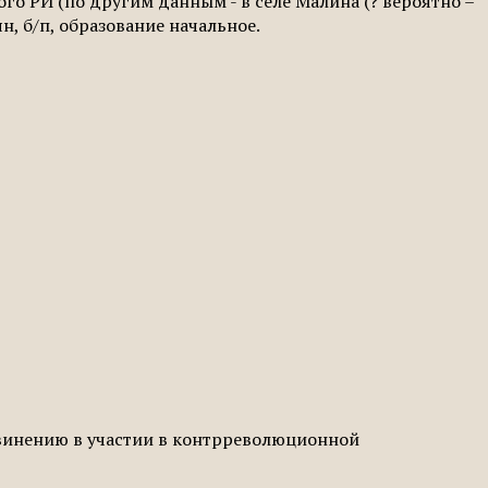
ого РИ (по другим данным - в селе Малина (? вероятно –
, б/п, образование начальное.
бвинению в участии в контрреволюционной