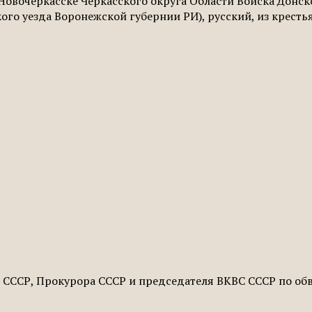
. Ново­черкасске Черкасского округа Области Войска Донск
о уезда Воронежской губернии РИ), русский, из крестьян
ВД СССР, Прокурора СССР и председателя ВКВС СССР по о