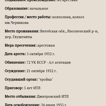
Образование:
начальное
Профессия / место работы:
колхозник, колхоз
им.Червякова
Место проживания:
Витебская обл., Лиозненский р-н,
дер. Глушеняты
Мера пресечения:
арестован
Дата ареста:
5 октября 1932 г.
Обвинение:
72 УК БССР - А/с агитация
Осуждение:
21 октября 1932 г.
Осудивший орган:
"тройка"
Приговор:
5 лет ИТЛ
Место отбывания:
Дмитровский ИТЛ
Дата освобождения:
24 июня 1935 г.