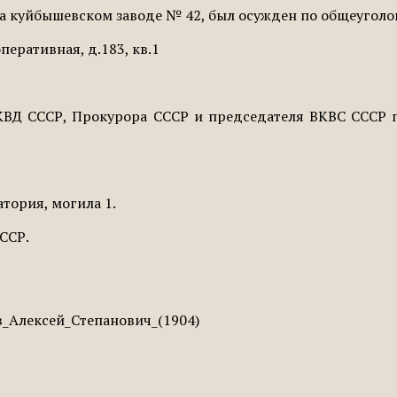
а куйбышевском заводе № 42, был осужден по общеугол
перативная, д.183, кв.1
НКВД СССР, Прокурора СССР и председателя ВКВС СССР 
тория, могила 1.
СССР.
ев_Алексей_Степанович_(1904)