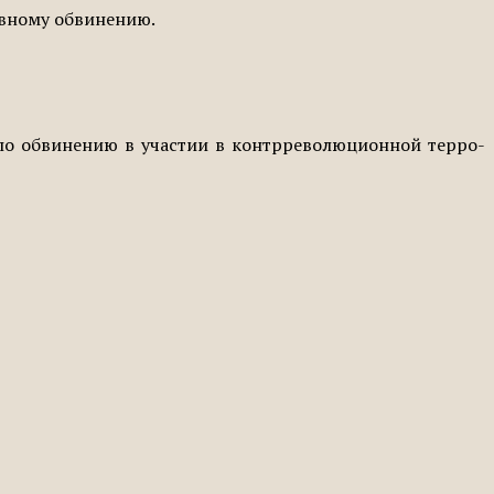
овному обвинению.
по обвинению в участии в контрреволюционной терро­