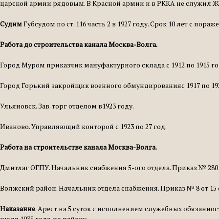
царской армии рядовым. В Красной армии и в РККА не служил Же
Судим
Губсудом по ст. 116 часть 2 в 1927 году. Срок 10 лет с пора
Работа до строительства канала Москва-Волга.
Город Муром приказчик мануфактурного склада с 1912 по 1915 го
Город Горький закройщик военного обмундированияс 1917 по 192
Ульяновск. Зав. торг отделом в1923 году.
Иваново. Управляющий конторой с 1923 по 27 год.
Работа на строительстве канала Москва-Волга.
Дмитлаг ОГПУ. Начальник снабжения 5-ого отдела. Приказ № 280 о
Волжский район. Начальник отдела снабжения. Приказ № 8 от 15 
Наказание
. Арест на 5 суток с исполнением служебных обязанно
июля 1935 года. по району.