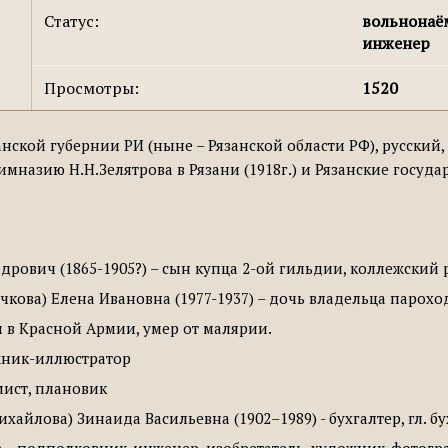
Статус:
вольнона
инженер
Просмотры:
1520
анской губернии РИ (ныне – Рязанской области РФ), русский,
имназию Н.Н.Зелятрова в Рязани (1918г.) и Рязанские госу
дрович (1865-1905?) – сын купца 2-ой гильдии, коллежский 
чкова) Елена Ивановна (1977-1937) – дочь владельца парох
ил в Красной Армии, умер от малярии.
ожник-иллюстратор
омист, плановик
хайлова) Зинаида Васильевна (1902–1989) - бухгалтер, гл. 