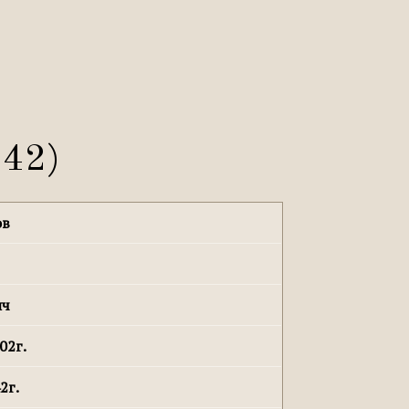
942)
ов
ич
02г.
2г.