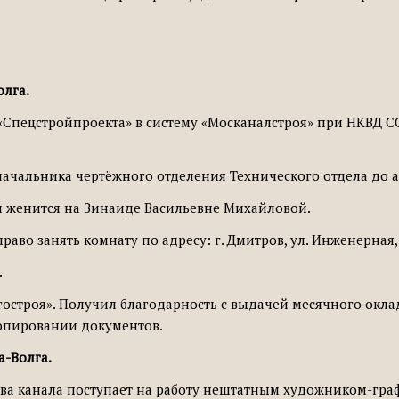
олга.
ом «Спецстройпроекта» в систему «Москаналстроя» при НКВД 
чальника чертёжного отделения Технического отдела до ав
 и женится на Зинаиде Васильевне Михайловой.
раво занять комнату по адресу: г. Дмитров, ул. Инженерная,
.
остроя». Получил благодарность с выдачей месячного окл
копировании документов.
а-Волга.
ства канала поступает на работу нештатным художником-гра