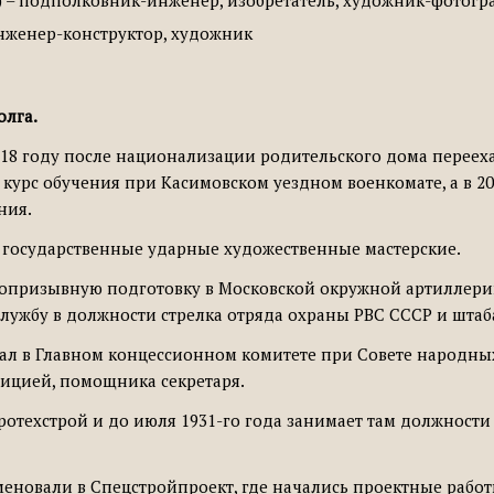
.) – подполковник-инженер, изобретатель, художник-фотогра
 инженер-конструктор, художник
олга.
 1918 году после национализации родительского дома перееха
л курс обучения при Касимовском уездном военкомате, а в 2
ния.
ие государственные ударные художественные мастерские.
допризывную подготовку в Московской окружной артиллерийс
лужбу в должности стрелка отряда охраны РВС СССР и штаб
ботал в Главном концессионном комитете при Совете народн
ицией, помощника секретаря.
дротехстрой и до июля 1931-го года занимает там должности
меновали в Спецстройпроект, где начались проектные работ