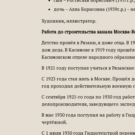
сын – Ростислав Борисович (1937г.р
дочь – Алла Борисовна (1939г.р.) –
Художник, иллюстратор.
Работа до строительства канала Москва-В
Детство провёл в Рязани, в доме отца. В
дом деда. В Касимове в 1919 году прошё
Касимовском отделе народного образова
В 1921 году поступил учиться в Рязанск
С 1923 года стал жить в Москве. Прошёл 
год проходил действительную военную с
С сентября 1925-го года по 1930 год ра
делопроизводителя, заведующего экспед
В мае 1930 года поступил на работу в Ги
чертёжной.
С 1 июля 1930 года Гидротехстрой переи