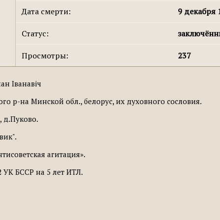
Дата смерти:
9 декабря 
Статус:
заключён
Просмотры:
237
ан Іванавіч
ого р-на Минской обл., белорус, их духовного сословия.
 д.Пуково.
вик".
нтисоветская агитация».
 УК БССР на 5 лет ИТЛ.