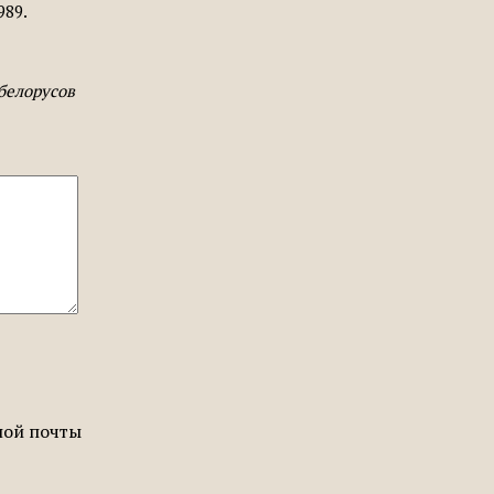
989.
белорусов
ной почты