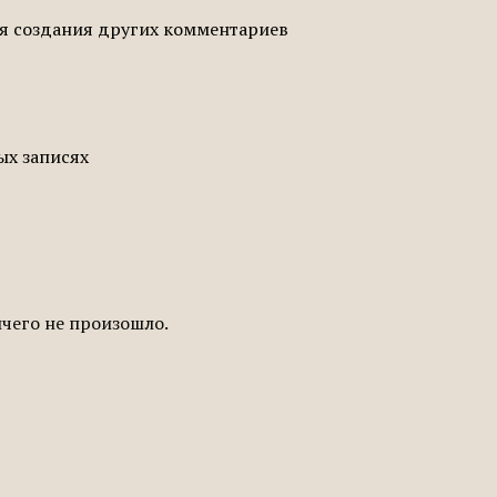
ля создания других комментариев
ых записях
ичего не произошло.