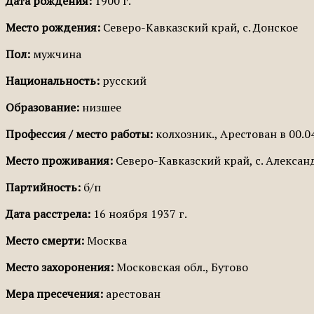
Дата рождения:
1900 г.
Место рождения:
Северо-Кавказский край, с. Донское
Пол:
мужчина
Национальность:
русский
Образование:
низшее
Профессия / место работы:
колхозник., Арестован в 00.0
Место проживания:
Северо-Кавказский край, с. Алекса
Партийность:
б/п
Дата расстрела:
16 ноября 1937 г.
Место смерти:
Москва
Место захоронения:
Московская обл., Бутово
Мера пресечения:
арестован