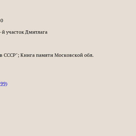
30
-й участок Дмитлага
в СССР"; Книга памяти Московской обл.
99)