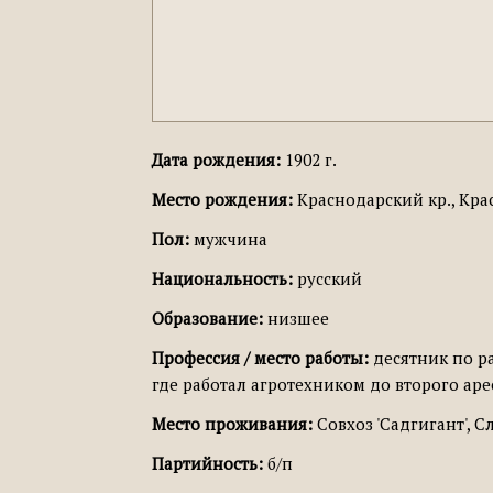
Дата рождения:
1902 г.
Место рождения:
Краснодарский кр., Кра
Пол:
мужчина
Национальность:
русский
Образование:
низшее
Профессия / место работы:
десятник по ра
где работал агротехником до второго аре
Место проживания:
Совхоз 'Садгигант', Сл
Партийность:
б/п