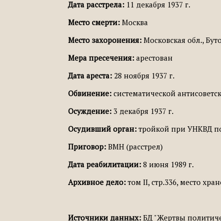
Дата расстрела:
11 декабря 1937 г.
Место смерти:
Москва
Место захоронения:
Московская обл., Бут
Мера пресечения:
арестован
Дата ареста:
28 ноября 1937 г.
Обвинение:
систематической антисоветс
Осуждение:
3 декабря 1937 г.
Осудивший орган:
тройкой при УНКВД по
Приговор:
ВМН (расстрел)
Дата реабилитации:
8 июня 1989 г.
Архивное дело:
том II, стр.336, место хра
Источники данных:
БД "Жертвы политичес