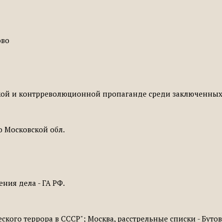
ово
кой и контрреволюционной пропаганде среди заключенны
 Московской обл.
нения дела - ГА РФ.
кого террора в СССР"; Москва, расстрельные списки - Буто