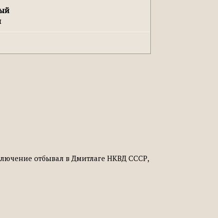
ный
н
Заключение отбывал в Дмитлаге НКВД СССР,