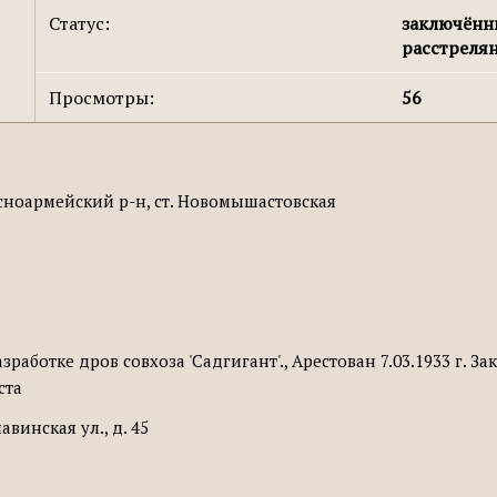
Статус:
заключён
расстреля
Просмотры:
56
сноармейский р-н, ст. Новомышастовская
зработке дров совхоза 'Садгигант'., Арестован 7.03.1933 г. 
ста
авинская ул., д. 45