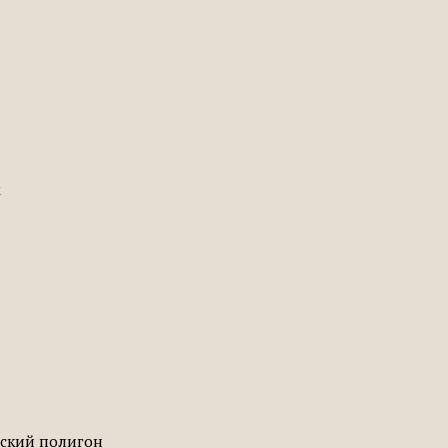
х
вский полигон