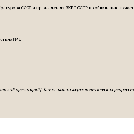
Р, Прокурора СССР и предсе­дателя ВКВС СССР по обвинению в уч
могила №1.
[Донской крематорий]: Книга памяти жертв политических репресси