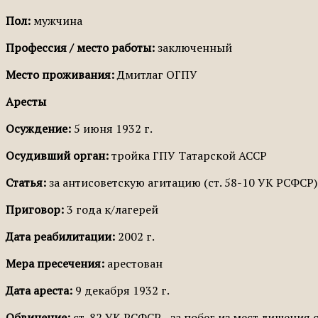
Пол:
мужчина
Профессия / место работы:
заключенный
Место проживания:
Дмитлаг ОГПУ
Аресты
Осуждение:
5 июня 1932 г.
Осудивший орган:
тройка ГПУ Татарской АССР
Статья:
за антисоветскую агитацию (ст. 58-10 УК РСФСР)
Приговор:
3 года к/лагерей
Дата реабилитации:
2002 г.
Мера пресечения:
арестован
Дата ареста:
9 декабря 1932 г.
Обвинение:
ст. 82 УК РСФСР - за побег из мест лишения