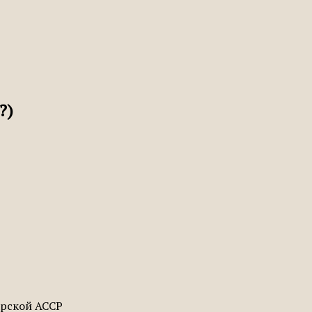
?)
арской АССР