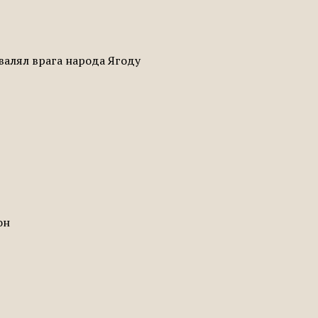
валял врага народа Ягоду
он