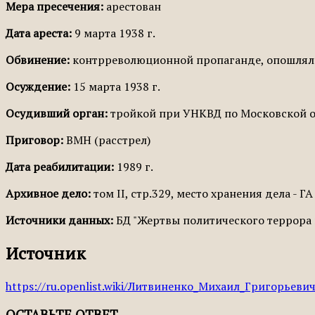
Мера пресечения:
арестован
Дата ареста:
9 марта 1938 г.
Обвинение:
контрреволюционной пропаганде, опошлял в
Осуждение:
15 марта 1938 г.
Осудивший орган:
тройкой при УНКВД по Московской о
Приговор:
ВМН (расстрел)
Дата реабилитации:
1989 г.
Архивное дело:
том II, стр.329, место хранения дела - ГА
Источники данных:
БД "Жертвы политического террора в
Источник
https://ru.openlist.wiki/Литвиненко_Михаил_Григорьевич