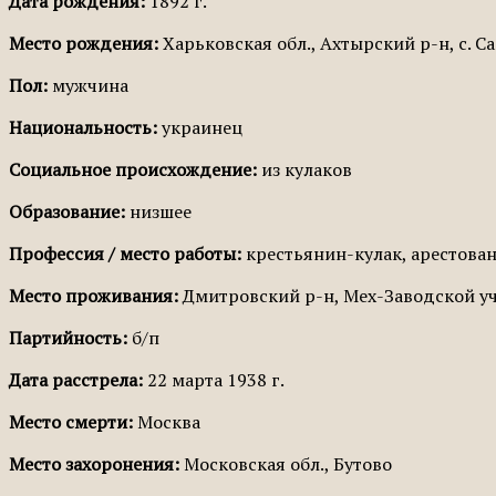
Дата рождения:
1892 г.
Место рождения:
Харьковская обл., Ахтырский р-н, с. С
Пол:
мужчина
Национальность:
украинец
Социальное происхождение:
из кулаков
Образование:
низшее
Профессия / место работы:
крестьянин-кулак, арестован 
Место проживания:
Дмитровский р-н, Мех-Заводской у
Партийность:
б/п
Дата расстрела:
22 марта 1938 г.
Место смерти:
Москва
Место захоронения:
Московская обл., Бутово