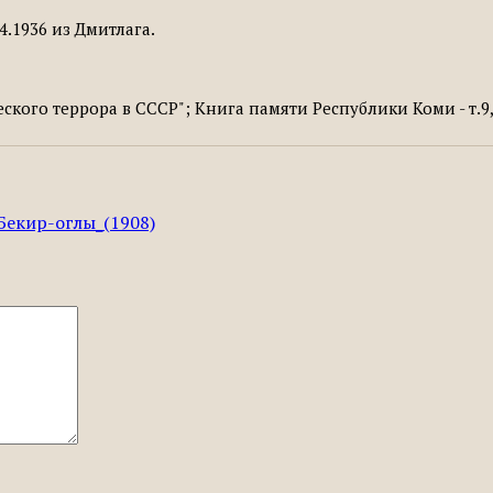
4.1936 из Дмитлага.
кого террора в СССР"; Книга памяти Республики Коми - т.9,
_Бекир-оглы_(1908)