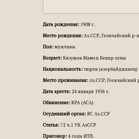
Дата рождения:
1908 г.
Место рождения:
Аз.ССР, Геокчайский р-н,
Пол:
мужчина
Возраст:
Кязумов Мамед Бекир оглы
Национальность:
тюрок (азербайджанец)
Место проживания:
Аз.ССР, Геокчайский р
Дата ареста:
24 января 1936 г.
Обвинение:
КРА (АСА)
Осудивший орган:
ВС Аз.ССР
Статья:
72 ч.1 УК АзССР
Приговор:
4 года ИТЛ.