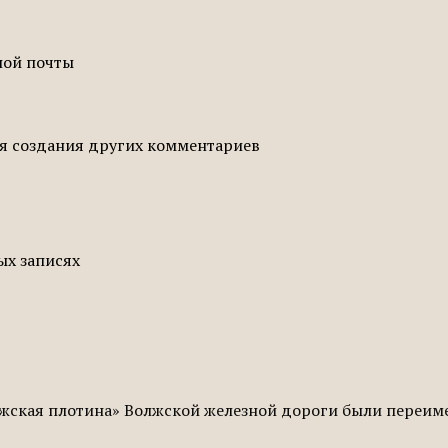
ной почты
ля создания других комментариев
ых записях
жская плотина» Волжской железной дороги были переиме