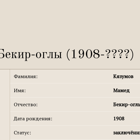
екир-оглы (1908-????)
Фамилия:
Кязумов
Имя:
Мамед
Отчество:
Бекир-огл
Дата рождения:
1908
Статус:
заключён