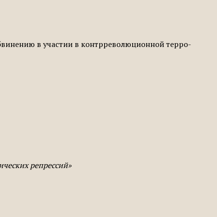
обвинению в участии в контрреволюционной терро­
тических репрессий»