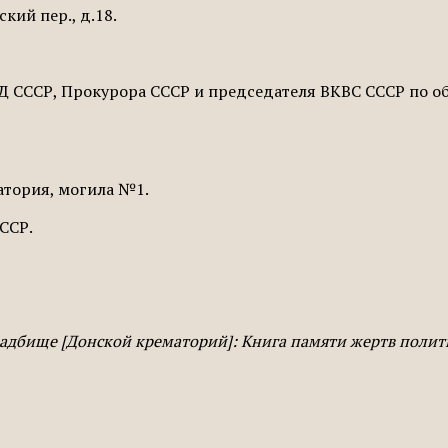
кий пер., д.18.
КВД СССР, Прокурора СССР и председателя ВКВС СССР по 
атория, могила №1.
СССР.
кладбище [Донской крематорий]: Книга памяти жертв поли