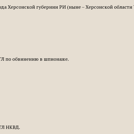
зда Херсонской губернии РИ (ныне – Херсонской области У
ТЛ по обвинению в шпиона­же.
ТЛ НКВД.