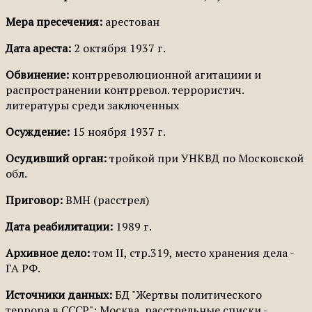
Мера пресечения:
арестован
Дата ареста:
2 октября 1937 г.
Обвинение:
контрреволюционной агитациии и
распространении контрревол. террористич.
литературы среди заключенных
Осуждение:
15 ноября 1937 г.
Осудивший орган:
тройкой при УНКВД по Московской
обл.
Приговор:
ВМН (расстрел)
Дата реабилитации:
1989 г.
Архивное дело:
том II, стр.319, место хранения дела -
ГА РФ.
Источники данных:
БД "Жертвы политического
террора в СССР"; Москва, расстрельные списки -