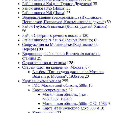
Район шлюза №4 (пл. Турист, Деденево)
35
Район шлюза №5 (Икша)
33
Район шлюза №6 (Икша)
25
Водораздельные водохранилища (Икшинское,
Пестовское, Пяловское, Клязьминское и другие)
59
Район Глубокой выемки (Долгопрудный-Химки)
56
Район Северного речного вокзала
120
Район шлюзов №7 и №8 (район Тушино)
61
Сооружения на Москве-реке (Карамышево,
Перерва)
80
Водопроводный канал и Восточная насосная
станция
25
Строительство и техника
128
Старый флот на канале им. Москвы
87
Альбом "Типы судов для канала Москва-
Волга и р. Москвы", 1935 год
20
Карты и схемы канала
255
ГИС Московcкой области, 500м
15
Карты современные
32
Московская область, 1 км,
N37_O37_1984
9
Московская область, 500м, О37_1984
9
Карта Иваньковского вдхр 500 м
10
Карты старые
73