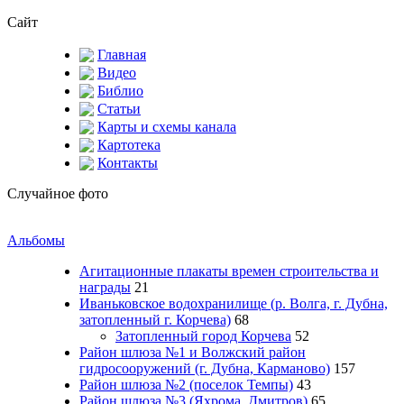
Сайт
Главная
Видео
Библио
Статьи
Карты и схемы канала
Картотека
Контакты
Случайное фото
Альбомы
Агитационные плакаты времен строительства и
награды
21
Иваньковское водохранилище (р. Волга, г. Дубна,
затопленный г. Корчева)
68
Затопленный город Корчева
52
Район шлюза №1 и Волжский район
гидросооружений (г. Дубна, Карманово)
157
Район шлюза №2 (поселок Темпы)
43
Район шлюза №3 (Яхрома, Дмитров)
65