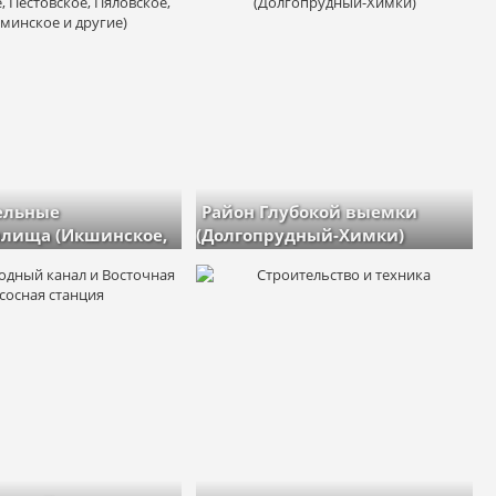
ельные
Район Глубокой выемки
лища (Икшинское,
(Долгопрудный-Химки)
, Пяловское,
изображений: 56
кое и другие)
й: 59