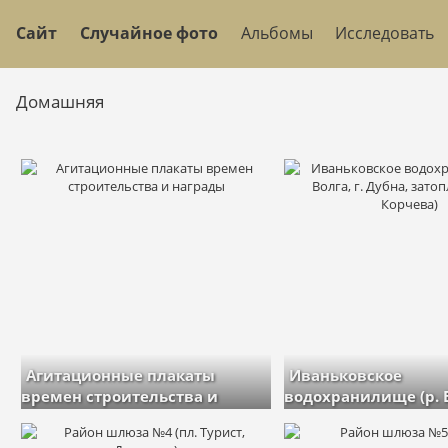
Сайт
Случайное фото
Альбомы
Исследовать
Домашняя
Агитационные плакаты
Иваньковское
времен строительства и
водохранилище (р. В
награды
Дубна, затопленный 
изображений: 21
Корчева)