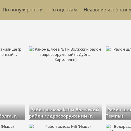
По популярности
По оценкам
Недавние изображе
Район шлюза №1 и Волжский
Район шл
олга, г.
район гидросооружений (г.
Темпы)
г.
Дубна, Карманово)
изображени
изображений: 157