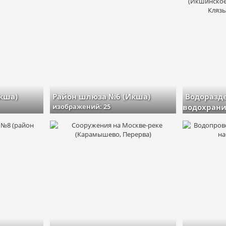
ьбом
кша)
Район шлюза №6 (Икша)
Водоразд
изображений: 25
водохрани
Пестовское
Клязьминс
изображени