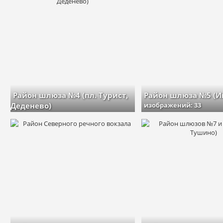
изображений: 16,
1 ал
Район шлюза №4 (пл. Турист,
Район шлюза №5 (И
Деденево)
изображений: 33
изображений: 35