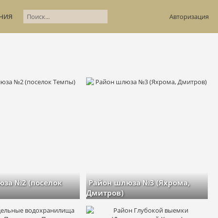
ния
Авторизация
юза №2 (поселок
Район шлюза №3 (Яхрома,
Дмитров)
й: 43
изображений: 65