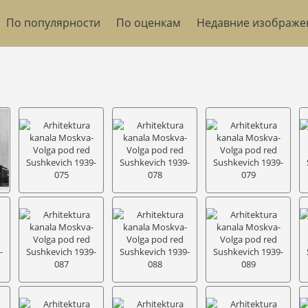
По популярности
По оценкам
Недавние изображе