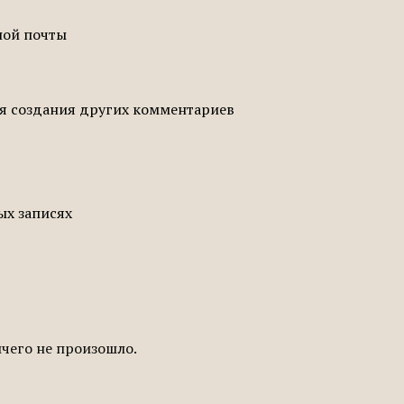
ной почты
ля создания других комментариев
ых записях
ичего не произошло.