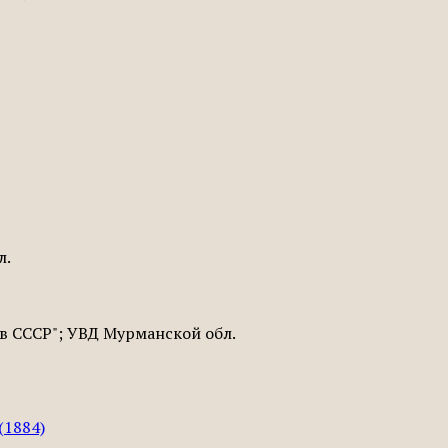
л.
в СССР"; УВД Мурманской обл.
(1884)