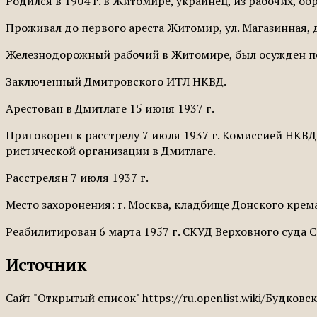
Родился в 1904 г. в Житомире, украинец, из рабочих, о
Проживал до первого ареста Житомир, ул. Магазинная, д
Железнодорожный рабочий в Житомире, был осужден п
Заключенный Дмитровского ИТЛ НКВД.
Арестован в Дмитлаге 15 июня 1937 г.
Приговорен к расстрелу 7 июля 1937 г. Комиссией НКВ
ристической организации в Дмитлаге.
Рас­стрелян 7 июля 1937 г.
Место захоронения: г. Москва, кладбище Донского крема
Реабилитирован 6 марта 1957 г. СКУД Вер­ховного суда 
Источник
Сайт "Открытый список" https://ru.openlist.wiki/Будко