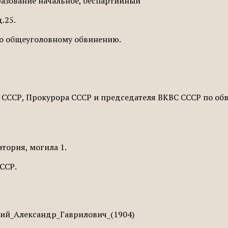
бразование начальное, беспартийный
.25.
о общеуголовному обвинению.
Д СССР, Прокурора СССР и председателя ВКВС СССР по о
тория, могила 1.
СССР.
вский_Александр_Гаврилович_(1904)