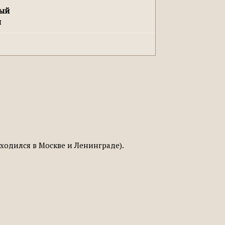
ный
н
аходился в Москве и Ленинграде).