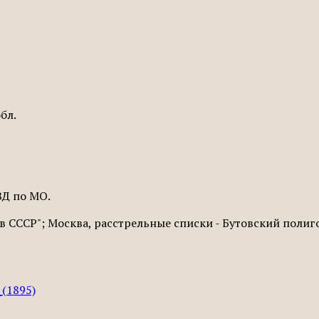
бл.
ВД по МО.
 СССР"; Москва, расстрельные списки - Бутовский полиг
_(1895)