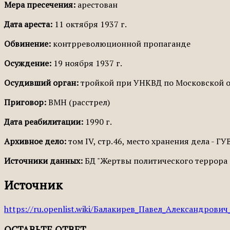
Мера пресечения:
арестован
Дата ареста:
11 октября 1937 г.
Обвинение:
контрреволюционной пропаганде
Осуждение:
19 ноября 1937 г.
Осудивший орган:
тройкой при УНКВД по Московской о
Приговор:
ВМН (расстрел)
Дата реабилитации:
1990 г.
Архивное дело:
том IV, стр.46, место хранения дела - ГУ
Источники данных:
БД "Жертвы политического террора в
Источник
https://ru.openlist.wiki/Балакирев_Павел_Александрович