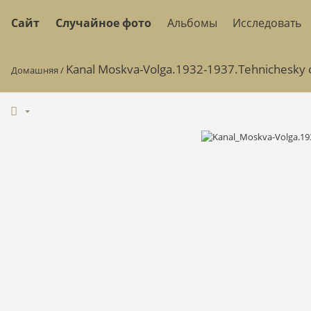
Сайт
Случайное фото
Альбомы
Исследовать
Kanal Moskva-Volga.1932-1937.Tehnichesky 
Домашняя
/