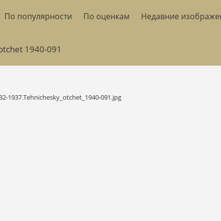
По популярности
По оценкам
Недавние изображе
otchet 1940-091