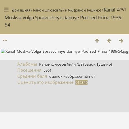
Kanal
27/61
Домашняя
/
Район шлюзов №7 и №8 (район Тушино)
/
Moskva-Volga Spravochnye dannye Pod red Firina 1936-
54
Альбомы
Район шлюзов №7 и №8 (район Тушино)
Посещения
5961
Средний балл
оценок изображений нет
Оценить это изображение