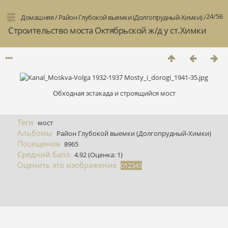
24/56
Домашняя
/
Район Глубокой выемки (Долгопрудный-Химки)
/
Строительство моста Октябрьской ж/д у ст.Химки
Обходная эстакада и строящийся мост
Теги
мост
Альбомы
Район Глубокой выемки (Долгопрудный-Химки)
Посещения
8965
Средний балл
4.92
(Оценка: 1)
Оценить это изображение