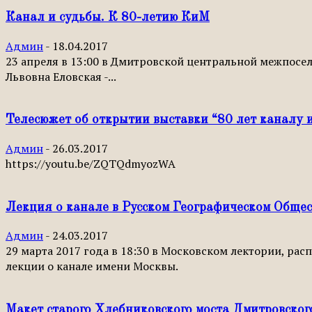
Канал и судьбы. К 80-летию КиМ
Админ
-
18.04.2017
23 апреля в 13:00 в Дмитровской центральной межпоселе
Львовна Еловская -...
Телесюжет об открытии выставки “80 лет каналу 
Админ
-
26.03.2017
https://youtu.be/ZQTQdmyozWA
Лекция о канале в Русском Географическом Общес
Админ
-
24.03.2017
29 марта 2017 года в 18:30 в Московском лектории, рас
лекции о канале имени Москвы.
Макет старого Хлебниковского моста Дмитровског