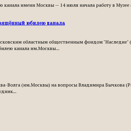
ю канала имени Москвы — 14 июля начала работу в Музее а
свящённый юбилею канала
осковским областным общественным фондом "Наследие" (
илею канала им.Москвы...
а-Волга (им.Москвы) на вопросы Владимира Бычкова (Рад
дник...