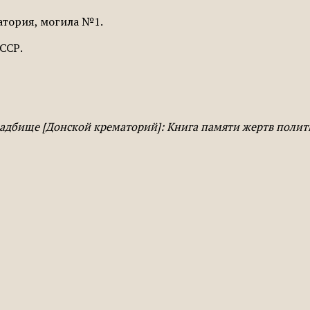
атория, могила №1.
СССР.
кладбище [Донской крематорий]: Книга памяти жертв поли