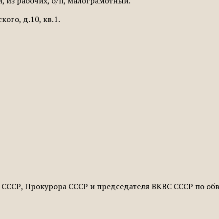
й, из рабочих, б/п, малограмотный.
ого, д.10, кв.1.
ВД СССР, Прокурора СССР и председателя ВКВС СССР по о