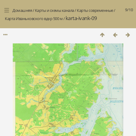
9/10
Домашняя
/
Карты и схемы канала
/
Карты современные
/
karta-ivank-09
Карта Иваньковского вдхр 500 м
/