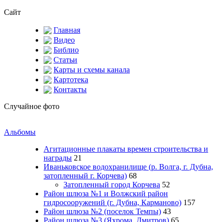
Сайт
Главная
Видео
Библио
Статьи
Карты и схемы канала
Картотека
Контакты
Случайное фото
Альбомы
Агитационные плакаты времен строительства и
награды
21
Иваньковское водохранилище (р. Волга, г. Дубна,
затопленный г. Корчева)
68
Затопленный город Корчева
52
Район шлюза №1 и Волжский район
гидросооружений (г. Дубна, Карманово)
157
Район шлюза №2 (поселок Темпы)
43
Район шлюза №3 (Яхрома, Дмитров)
65