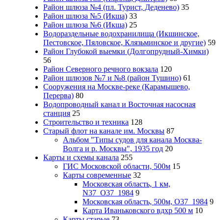
Район шлюза №4 (пл. Турист, Деденево)
35
Район шлюза №5 (Икша)
33
Район шлюза №6 (Икша)
25
Водораздельные водохранилища (Икшинское,
Пестовское, Пяловское, Клязьминское и другие)
59
Район Глубокой выемки (Долгопрудный-Химки)
56
Район Северного речного вокзала
120
Район шлюзов №7 и №8 (район Тушино)
61
Сооружения на Москве-реке (Карамышево,
Перерва)
80
Водопроводный канал и Восточная насосная
станция
25
Строительство и техника
128
Старый флот на канале им. Москвы
87
Альбом "Типы судов для канала Москва-
Волга и р. Москвы", 1935 год
20
Карты и схемы канала
255
ГИС Московcкой области, 500м
15
Карты современные
32
Московская область, 1 км,
N37_O37_1984
9
Московская область, 500м, О37_1984
9
Карта Иваньковского вдхр 500 м
10
Карты старые
73