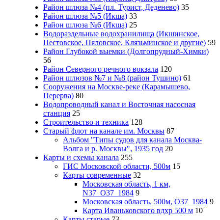
Район шлюза №4 (пл. Турист, Деденево)
35
Район шлюза №5 (Икша)
33
Район шлюза №6 (Икша)
25
Водораздельные водохранилища (Икшинское,
Пестовское, Пяловское, Клязьминское и другие)
59
Район Глубокой выемки (Долгопрудный-Химки)
56
Район Северного речного вокзала
120
Район шлюзов №7 и №8 (район Тушино)
61
Сооружения на Москве-реке (Карамышево,
Перерва)
80
Водопроводный канал и Восточная насосная
станция
25
Строительство и техника
128
Старый флот на канале им. Москвы
87
Альбом "Типы судов для канала Москва-
Волга и р. Москвы", 1935 год
20
Карты и схемы канала
255
ГИС Московcкой области, 500м
15
Карты современные
32
Московская область, 1 км,
N37_O37_1984
9
Московская область, 500м, О37_1984
9
Карта Иваньковского вдхр 500 м
10
Карты старые
73