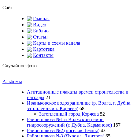
Сайт
Главная
Видео
Библио
Статьи
Карты и схемы канала
Картотека
Контакты
Случайное фото
Альбомы
Агитационные плакаты времен строительства и
награды
21
Иваньковское водохранилище (р. Волга, г. Дубна,
затопленный г. Корчева)
68
Затопленный город Корчева
52
Район шлюза №1 и Волжский район
гидросооружений (г. Дубна, Карманово)
157
Район шлюза №2 (поселок Темпы)
43
Район шлюза №3 (Яхрома, Дмитров)
65