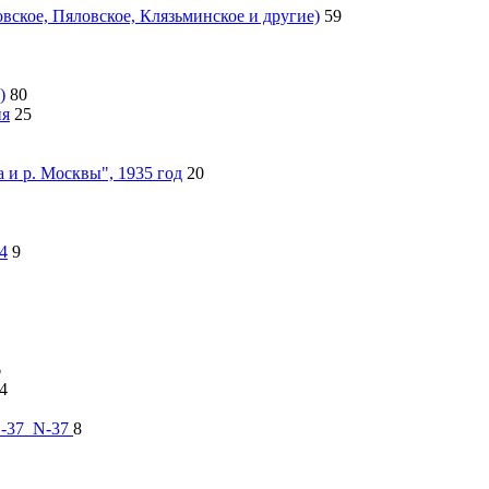
ское, Пяловское, Клязьминское и другие)
59
)
80
ия
25
 и р. Москвы", 1935 год
20
4
9
6
4
 О-37_N-37
8