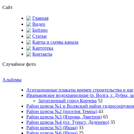
Сайт
Главная
Видео
Библио
Статьи
Карты и схемы канала
Картотека
Контакты
Случайное фото
Альбомы
Агитационные плакаты времен строительства и на
Иваньковское водохранилище (р. Волга, г. Дубна, з
Затопленный город Корчева
52
Район шлюза №1 и Волжский район гидросооружени
Район шлюза №2 (поселок Темпы)
43
Район шлюза №3 (Яхрома, Дмитров)
65
Район шлюза №4 (пл. Турист, Деденево)
35
Район шлюза №5 (Икша)
33
Район шлюза №6 (Икша)
25