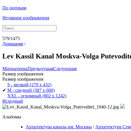
По оценкам
Недавние изображения
579/1475
Домашняя
/
Lev Kassil Kanal Moskva-Volga Putevodite
Миниатюры
Предыдущая
Следующая
Размер изображения
Размер изображения
S - мелкий
(279 x 432)
✔
M - средний
(387 x 600)
XXL - огромный
(802 x 1242)
Исходный
Альбомы
Архитектура канала им. Москвы
/
Архитектура Севе