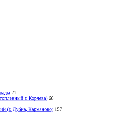
грады
21
атопленный г. Корчева)
68
й (г. Дубна, Карманово)
157