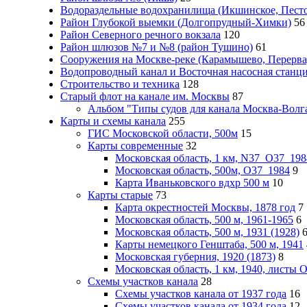
Водораздельные водохранилища (Икшинское, Пестов
Район Глубокой выемки (Долгопрудный-Химки)
56
Район Северного речного вокзала
120
Район шлюзов №7 и №8 (район Тушино)
61
Сооружения на Москве-реке (Карамышево, Перерва
Водопроводный канал и Восточная насосная станц
Строительство и техника
128
Старый флот на канале им. Москвы
87
Альбом "Типы судов для канала Москва-Волга
Карты и схемы канала
255
ГИС Московcкой области, 500м
15
Карты современные
32
Московская область, 1 км, N37_O37_198
Московская область, 500м, О37_1984
9
Карта Иваньковского вдхр 500 м
10
Карты старые
73
Карта окрестностей Москвы, 1878 год
7
Московская область, 500 м, 1961-1965
6
Московская область, 500 м, 1931 (1928)
Карты немецкого Генштаба, 500 м, 1941
Московская губерния, 1920 (1873)
8
Московская область, 1 км, 1940, листы
Схемы участков канала
28
Схемы участков канала от 1937 года
16
Схемы участков канала от 1934 года
12