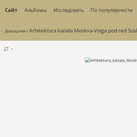
Сайт
Альбомы
Исследовать
По популярности
Arhitektura kanala Moskva-Volga pod red Su
Домашняя
/