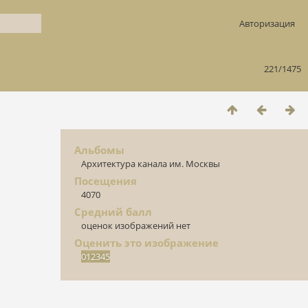
Авторизация
221/1475
Альбомы
Архитектура канала им. Москвы
Посещения
4070
Средний балл
оценок изображений нет
Оценить это изображение