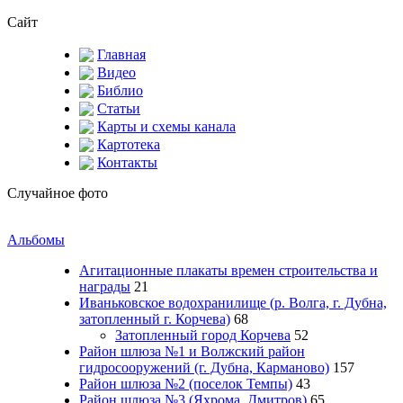
Сайт
Главная
Видео
Библио
Статьи
Карты и схемы канала
Картотека
Контакты
Случайное фото
Альбомы
Агитационные плакаты времен строительства и
награды
21
Иваньковское водохранилище (р. Волга, г. Дубна,
затопленный г. Корчева)
68
Затопленный город Корчева
52
Район шлюза №1 и Волжский район
гидросооружений (г. Дубна, Карманово)
157
Район шлюза №2 (поселок Темпы)
43
Район шлюза №3 (Яхрома, Дмитров)
65