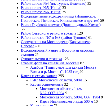
Район шлюза №4 (пл. Турист, Деденево)
35
Район шлюза №5 (Икша)
33
Район шлюза №6 (Икша)
25
Водораздельные водохранилища (Икшинское,
Пестовское, Пяловское, Клязьминское и другие)
59
Район Глубокой выемки (Долгопрудный-Химки)
56
Район Северного речного вокзала
120
Район шлюзов №7 и №8 (район Тушино)
61
Сооружения на Москве-реке (Карамышево,
Перерва)
80
Водопроводный канал и Восточная насосная
станция
25
Строительство и техника
128
Старый флот на канале им. Москвы
87
Альбом "Типы судов для канала Москва-
Волга и р. Москвы", 1935 год
20
Карты и схемы канала
255
ГИС Московcкой области, 500м
15
Карты современные
32
Московская область, 1 км,
N37_O37_1984
9
Московская область, 500м, О37_1984
9
Карта Иваньковского вдхр 500 м
10
Карты старые
73